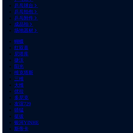
乒乓球台
乒乓拍包
乒乓附件
成品拍
场地器材
蝴蝶
红双喜
尼塔库
捷沃
阳光
维克塔斯
三维
大维
优拉
多尼克
友谊729
骄猛
挺拔
银河YINHE
斯帝卡