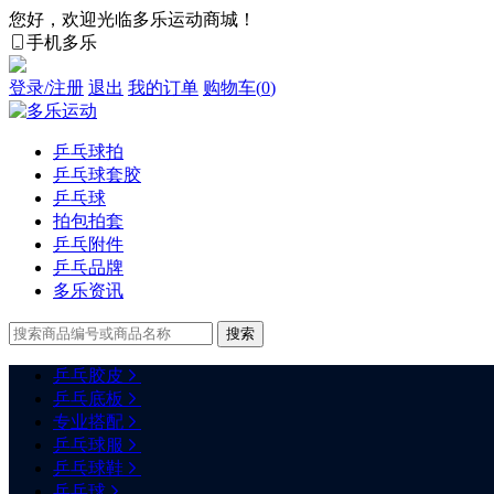
您好，欢迎光临多乐运动商城！
手机多乐
登录/注册
退出
我的订单
购物车(
0
)
乒乓球拍
乒乓球套胶
乒乓球
拍包拍套
乒乓附件
乒乓品牌
多乐资讯
乒乓胶皮
乒乓底板
专业搭配
乒乓球服
乒乓球鞋
乒乓球