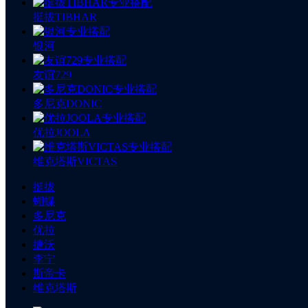
挺拔TIBHAR
银河
友谊729
多尼克DONIC
优拉JOOLA
维克塔斯VICTAS
挺拔
蝴蝶
多尼克
优拉
捷沃
李宁
斯帝卡
维克塔斯