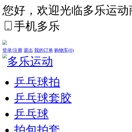
您好，欢迎光临多乐运动
手机多乐
登录/注册
退出
我的订单
购物车(
0
)
乒乓球拍
乒乓球套胶
乒乓球
拍包拍套