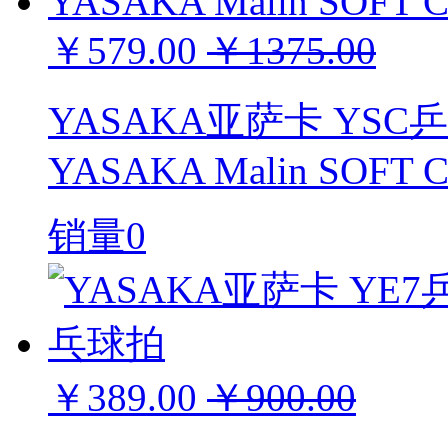
￥579.00
￥1375.00
YASAKA亚萨卡 YS
YASAKA Malin SOFT C
销量0
￥389.00
￥900.00