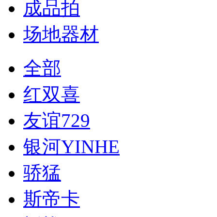
成品拍
场地器材
全部
红双喜
友谊729
银河YINHE
骄猛
斯帝卡