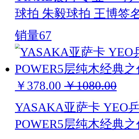
球拍 朱毅球拍 王博签
销量67
￥378.00
￥1080.00
YASAKA亚萨卡 YE
POWER5层纯木经典之