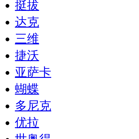
挺拔
达克
三维
捷沃
亚萨卡
蝴蝶
多尼克
优拉