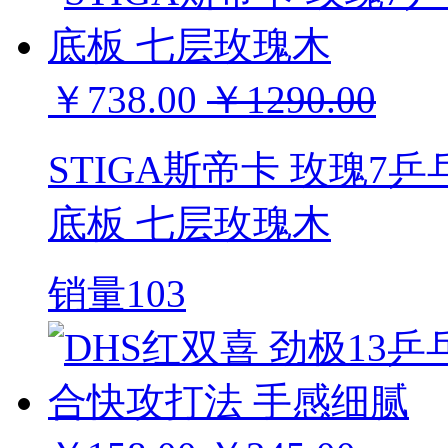
￥738.00
￥1290.00
STIGA斯帝卡 玫瑰7乒乓球
底板 七层玫瑰木
销量103