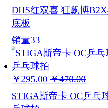
DHS红双喜 狂飙博B
底板
销量33
￥295.00
￥470.00
STIGA斯帝卡 OC乒乓球底板