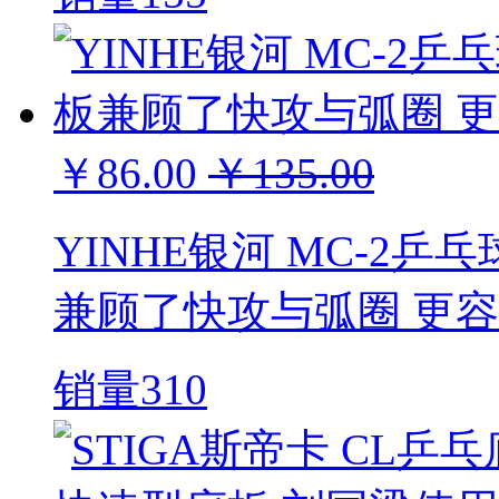
￥86.00
￥135.00
YINHE银河 MC-2乒
兼顾了快攻与弧圈 更
销量310