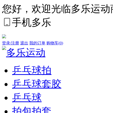
您好，欢迎光临多乐运动
手机多乐
登录/注册
退出
我的订单
购物车(
0
)
乒乓球拍
乒乓球套胶
乒乓球
拍包拍套