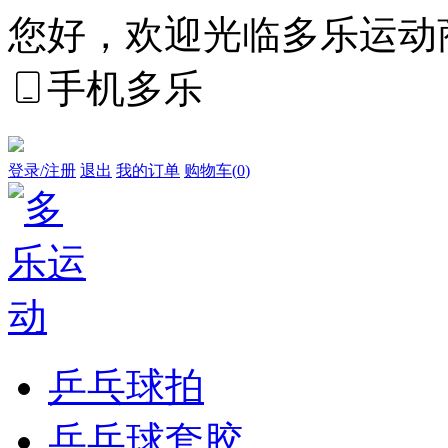
您好，欢迎光临多乐运动
手机多乐
登录/注册
退出
我的订单
购物车(
0
)
乒乓球拍
乒乓球套胶