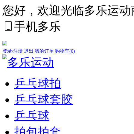
您好，欢迎光临多乐运动
手机多乐
登录/注册
退出
我的订单
购物车(
0
)
乒乓球拍
乒乓球套胶
乒乓球
拍包拍套