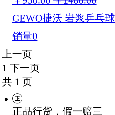
￥950.00
￥1480.00
GEWO捷沃 岩浆乒乓球
销量0
上一页
1
下一页
共
1
页
正品行货，假一赔三