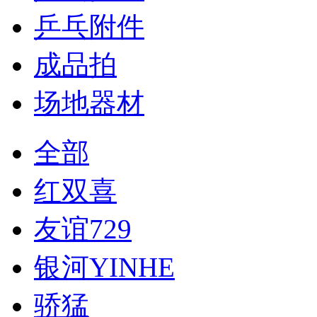
乒乓附件
成品拍
场地器材
全部
红双喜
友谊729
银河YINHE
骄猛