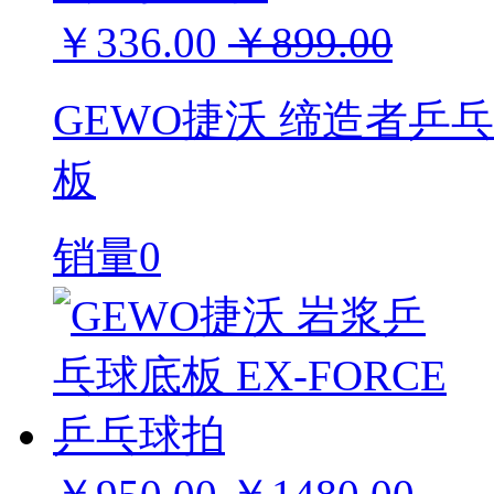
￥336.00
￥899.00
GEWO捷沃 缔造者乒
板
销量0