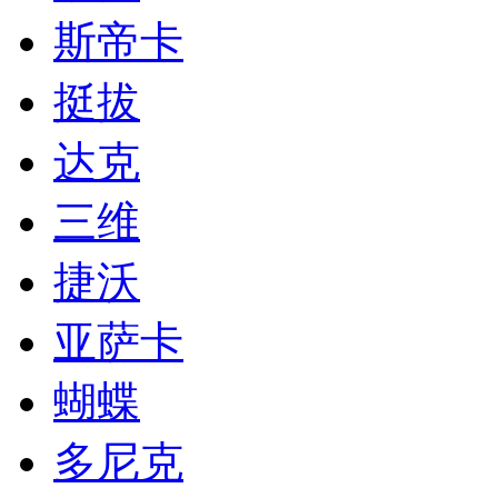
斯帝卡
挺拔
达克
三维
捷沃
亚萨卡
蝴蝶
多尼克