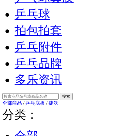
乒乓球
拍包拍套
乒乓附件
乒乓品牌
多乐资讯
全部商品
/
乒乓底板
/
捷沃
分类：
全部