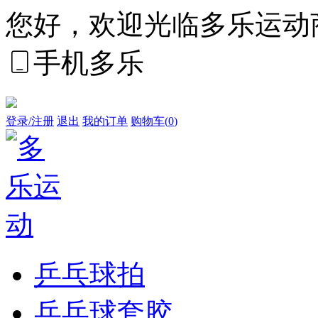
您好，欢迎光临多乐运动
手机多乐
登录/注册
退出
我的订单
购物车(
0
)
乒乓球拍
乒乓球套胶