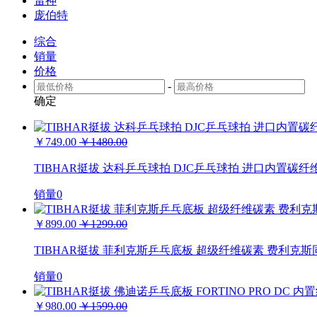
雷神
庞伯特
综合
销量
价格
-
确定
￥749.00
￥1480.00
TIBHAR挺拔 达科乒乓球拍 DJC乒乓球拍 进口内置碳纤
销量0
￥899.00
￥1299.00
TIBHAR挺拔 菲利克斯乒乓底板 超级纤维碳素 费利克
销量0
￥980.00
￥1599.00