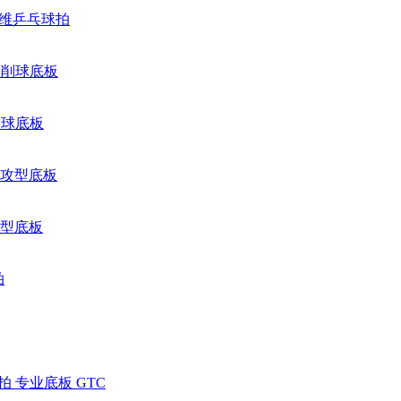
置纤维乒乓球拍
削球底板
攻型底板