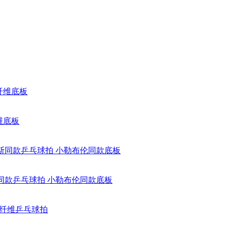
维底板
斯同款乒乓球拍 小勒布伦同款底板