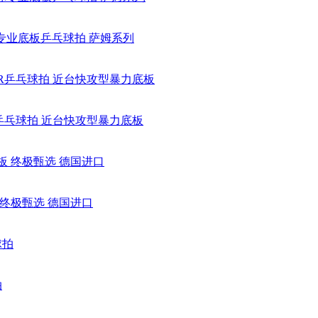
球专业底板乒乓球拍 萨姆系列
ER乒乓球拍 近台快攻型暴力底板
底板 终极甄选 德国进口
拍