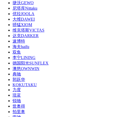
捷沃GEWO
尼塔库Nittaku
优拉JOOLA
大维DAWEI
骄猛XIOM
维克塔斯VICTAS
达克DARKER
速博特
海夫haifu
双鱼
李宁LINING
德国阳光SUNFLEX
澳悠OWNWIN
典驰
郭跃华
KOKUTAKU
力度
琉蓝
锐驰
世奥得
拍里奥