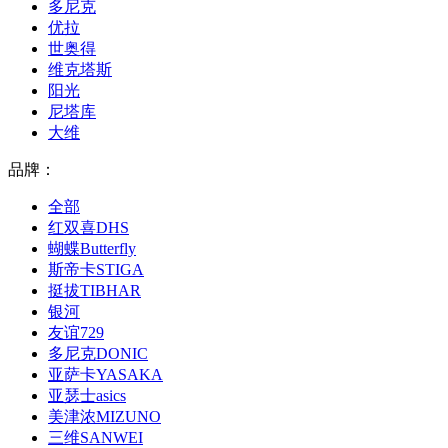
多尼克
优拉
世奥得
维克塔斯
阳光
尼塔库
大维
品牌：
全部
红双喜DHS
蝴蝶Butterfly
斯帝卡STIGA
挺拔TIBHAR
银河
友谊729
多尼克DONIC
亚萨卡YASAKA
亚瑟士asics
美津浓MIZUNO
三维SANWEI