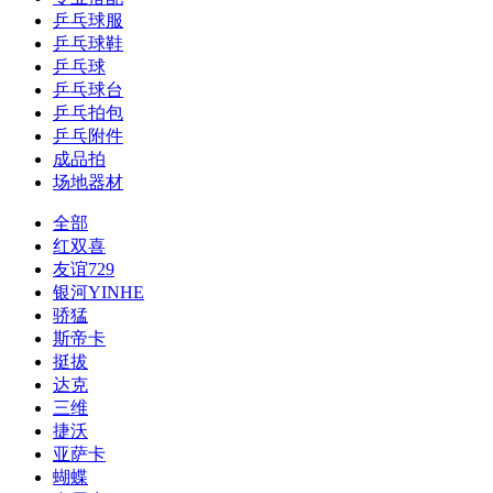
乒乓球服
乒乓球鞋
乒乓球
乒乓球台
乒乓拍包
乒乓附件
成品拍
场地器材
全部
红双喜
友谊729
银河YINHE
骄猛
斯帝卡
挺拔
达克
三维
捷沃
亚萨卡
蝴蝶