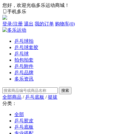
您好，欢迎光临多乐运动商城！
手机多乐
登录/注册
退出
我的订单
购物车(
0
)
乒乓球拍
乒乓球套胶
乒乓球
拍包拍套
乒乓附件
乒乓品牌
多乐资讯
全部商品
/
乒乓底板
/
挺拔
分类：
全部
乒乓胶皮
乒乓底板
专业搭配