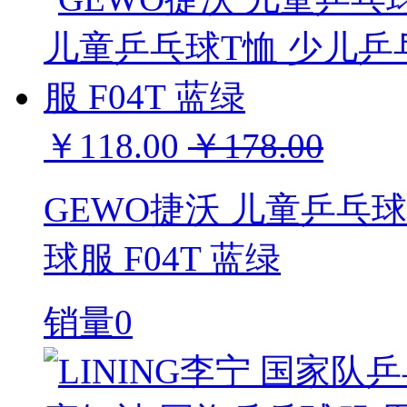
￥118.00
￥178.00
GEWO捷沃 儿童乒乓
球服 F04T 蓝绿
销量0