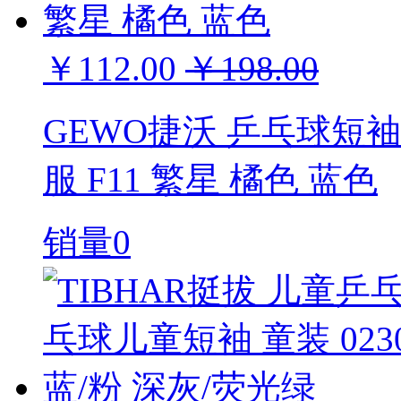
￥112.00
￥198.00
GEWO捷沃 乒乓球短
服 F11 繁星 橘色 蓝色
销量0