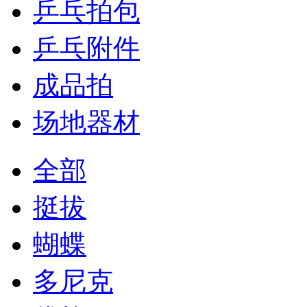
乒乓拍包
乒乓附件
成品拍
场地器材
全部
挺拔
蝴蝶
多尼克