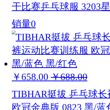
干比赛乒乓球服 3203
销量0
￥658.00
￥688.00
TIBHAR挺拔 乒乓
欧冠金典版 0823 黑/蓝