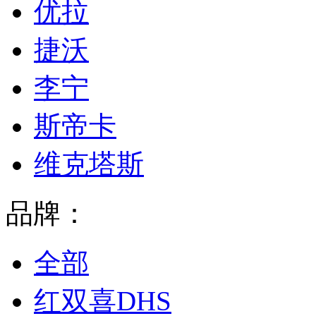
优拉
捷沃
李宁
斯帝卡
维克塔斯
品牌：
全部
红双喜DHS