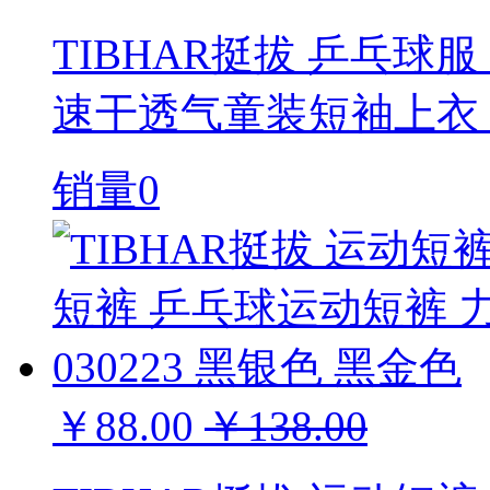
TIBHAR挺拔 乒乓球
速干透气童装短袖上衣 璀
销量0
￥88.00
￥138.00