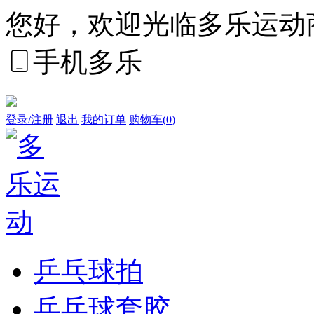
您好，欢迎光临多乐运动
手机多乐
登录/注册
退出
我的订单
购物车(
0
)
乒乓球拍
乒乓球套胶