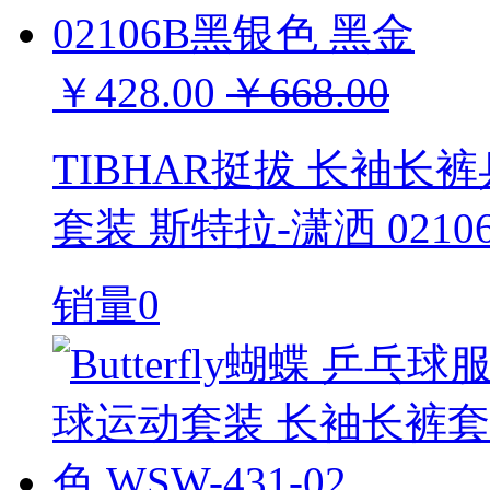
￥428.00
￥668.00
TIBHAR挺拔 长袖
套装 斯特拉-潇洒 021
销量0