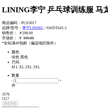
LINING李宁 乒乓球训练服 马龙同
商品编码
：
PLN3017
品牌/型号
：
李宁LINING
/ AWDT645-3
销售价：
￥
298.00
市场价：
￥
399.00
*全站满49包邮（偏远地区除外）
颜色
绿色
黑色
尺码
M
L
XL
2XL
3XL
数量
-
+
件
3576
1117
库存不足