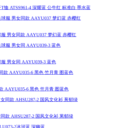
 ATSS961-4 深耀蓝 公牛红 标准白 墨水蓝
 男女同款 AAYU037 梦幻蓝 赤樱红
男女同 AAYU039-3 蓝色
AAYU035-6 黑色 竺月青 图蓝色
款 AHSU287-2 国风文化衫 葱郁绿