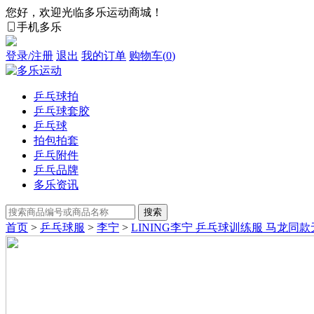
您好，欢迎光临多乐运动商城！
手机多乐
登录/注册
退出
我的订单
购物车(
0
)
乒乓球拍
乒乓球套胶
乒乓球
拍包拍套
乒乓附件
乒乓品牌
多乐资讯
首页
>
乒乓球服
>
李宁
>
LINING李宁 乒乓球训练服 马龙同款无帽卫