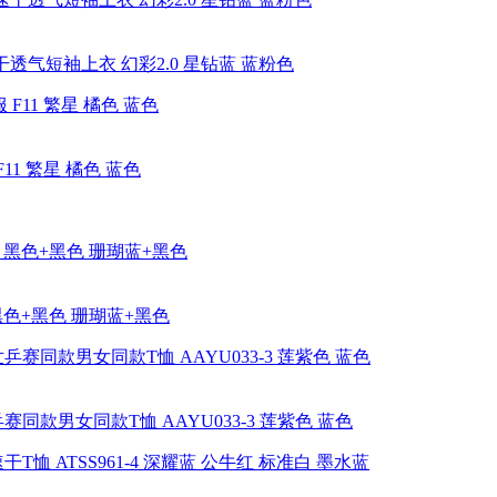
透气短袖上衣 幻彩2.0 星钻蓝 蓝粉色
1 繁星 橘色 蓝色
 黑色+黑色 珊瑚蓝+黑色
同款男女同款T恤 AAYU033-3 莲紫色 蓝色