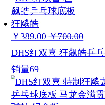
￥389.00
￥700.00
DHS红双喜 狂飙皓乒
销量69