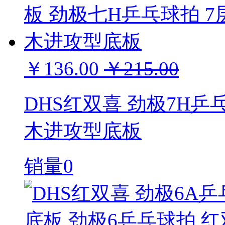
￥136.00
￥215.00
DHS红双喜 劲极7H乒
木进攻型底板
销量0