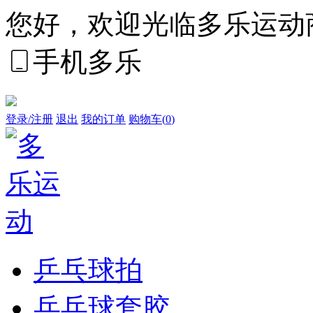
您好，欢迎光临多乐运动
手机多乐
登录/注册
退出
我的订单
购物车(
0
)
乒乓球拍
乒乓球套胶