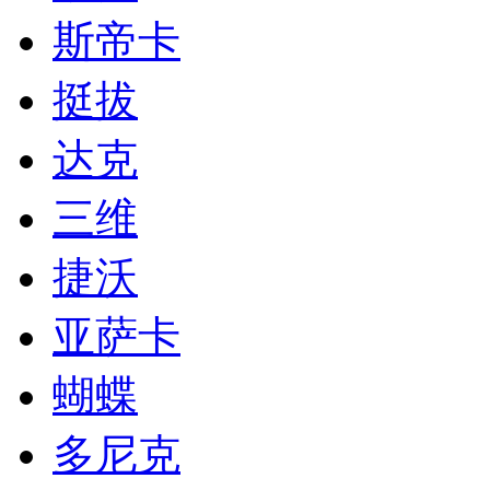
斯帝卡
挺拔
达克
三维
捷沃
亚萨卡
蝴蝶
多尼克