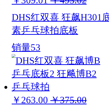
￥309.01
￥495.02
DHS红双喜 狂飙H301
素乒乓球拍底板
销量53
￥263.00
￥375.00