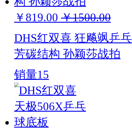
￥819.00
￥1500.00
DHS红双喜 狂飚飒乒乓
芳碳结构 孙颖莎战拍
销量15