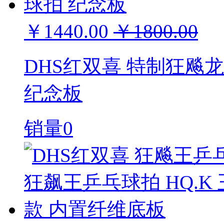
￥1440.00
￥1800.00
DHS红双喜 特制狂飚
纪念板
销量0