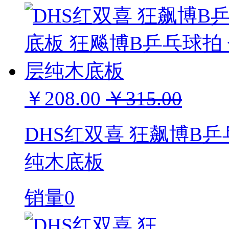
￥208.00
￥315.00
DHS红双喜 狂飙博B
纯木底板
销量0