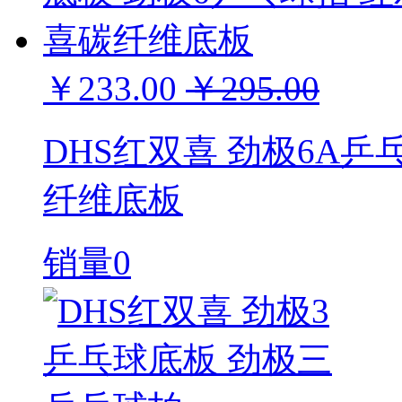
￥233.00
￥295.00
DHS红双喜 劲极6A乒
纤维底板
销量0