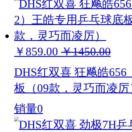
￥859.00
￥1450.00
DHS红双喜 狂飚皓6
板（09款，灵巧而凌厉
销量0