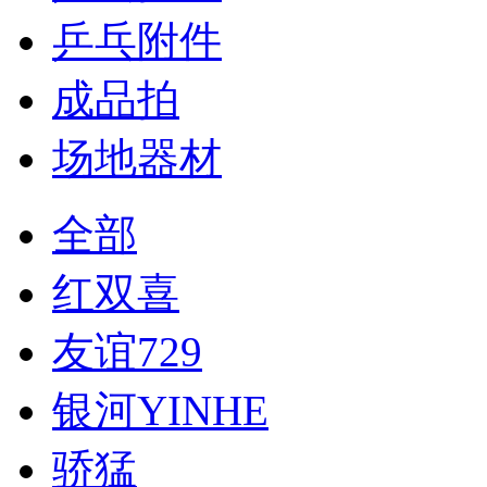
乒乓附件
成品拍
场地器材
全部
红双喜
友谊729
银河YINHE
骄猛