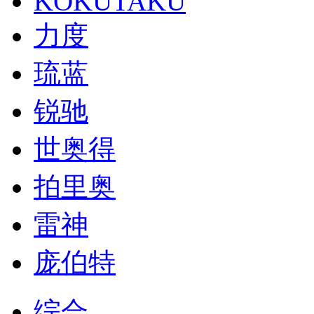
KOKUTAKU
力度
琉蓝
锐驰
世奥得
拍里奥
雷神
庞伯特
综合