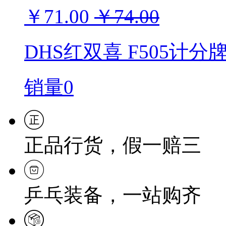
￥71.00
￥74.00
DHS红双喜 F505计分
销量0
正品行货，假一赔三
乒乓装备，一站购齐