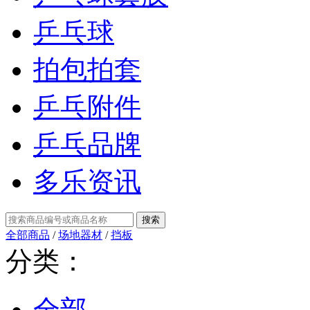
乒乓球
拍包拍套
乒乓附件
乒乓品牌
多乐资讯
全部商品
/
场地器材
/
挡板
分类：
全部