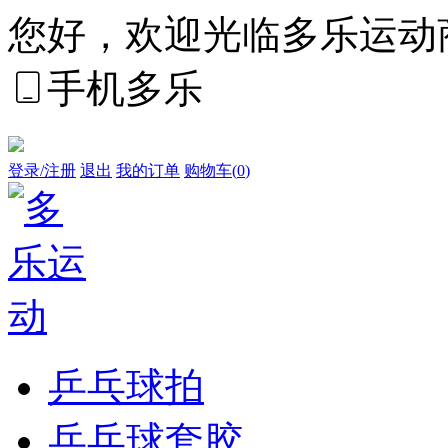
您好，欢迎光临多乐运动
手机多乐
登录/注册
退出
我的订单
购物车(
0
)
乒乓球拍
乒乓球套胶