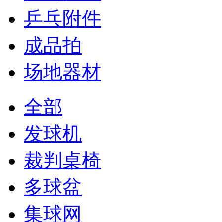
乒乓附件
成品拍
场地器材
全部
发球机
裁判桌椅
多球盆
集球网