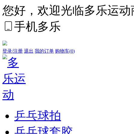
您好，欢迎光临多乐运动
手机多乐
登录/注册
退出
我的订单
购物车(
0
)
乒乓球拍
乒乓球套胶