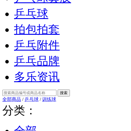
乒乓球
拍包拍套
乒乓附件
乒乓品牌
多乐资讯
全部商品
/
乒乓球
/
训练球
分类：
全部