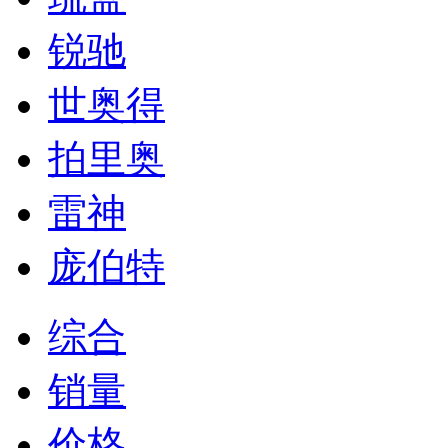
锐驰
世奥得
拍里奥
雷神
庞伯特
综合
销量
价格