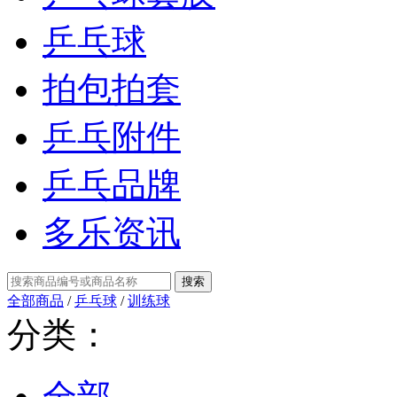
乒乓球
拍包拍套
乒乓附件
乒乓品牌
多乐资讯
全部商品
/
乒乓球
/
训练球
分类：
全部