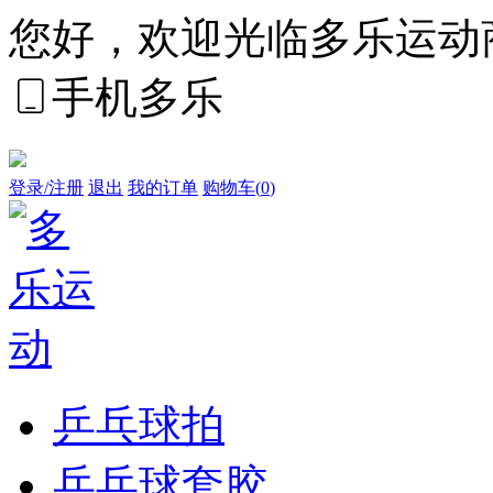
您好，欢迎光临多乐运动
手机多乐
登录/注册
退出
我的订单
购物车(
0
)
乒乓球拍
乒乓球套胶