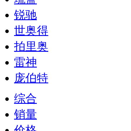
锐驰
世奥得
拍里奥
雷神
庞伯特
综合
销量
价格