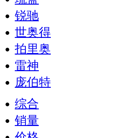
锐驰
世奥得
拍里奥
雷神
庞伯特
综合
销量
价格