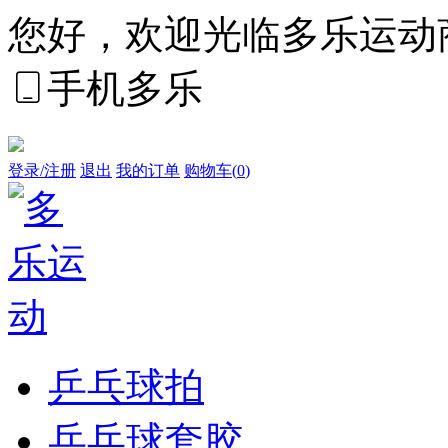
您好，欢迎光临多乐运动
手机多乐
登录/注册
退出
我的订单
购物车(
0
)
乒乓球拍
乒乓球套胶