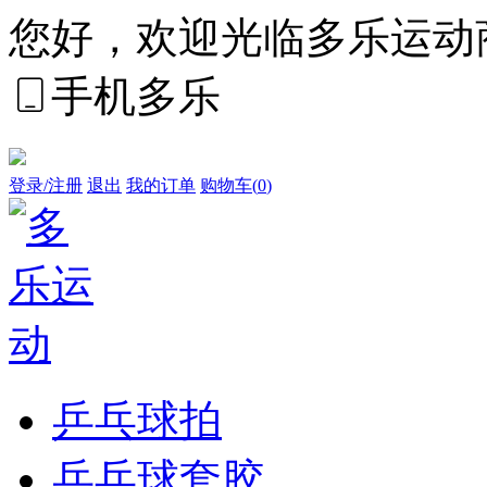
您好，欢迎光临多乐运动
手机多乐
登录/注册
退出
我的订单
购物车(
0
)
乒乓球拍
乒乓球套胶