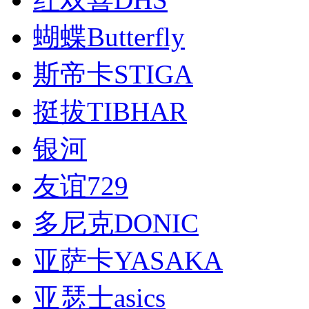
蝴蝶Butterfly
斯帝卡STIGA
挺拔TIBHAR
银河
友谊729
多尼克DONIC
亚萨卡YASAKA
亚瑟士asics