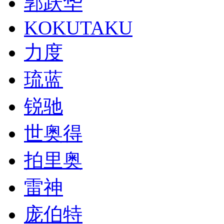
郭跃华
KOKUTAKU
力度
琉蓝
锐驰
世奥得
拍里奥
雷神
庞伯特