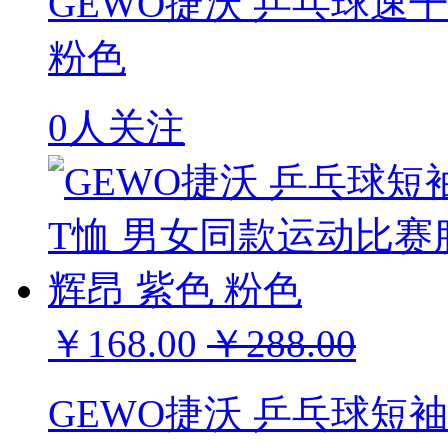
GEWO捷沃 乒乓球速干
粉色
0人关注
￥168.00
￥288.00
GEWO捷沃 乒乓球短