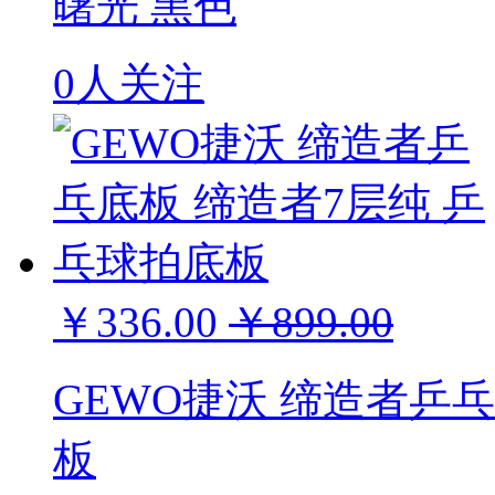
曙光 黑色
0人关注
￥336.00
￥899.00
GEWO捷沃 缔造者乒
板