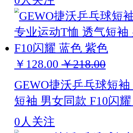
￥128.00
￥218.00
GEWO捷沃乒乓球短袖 
短袖 男女同款 F10闪耀
0人关注