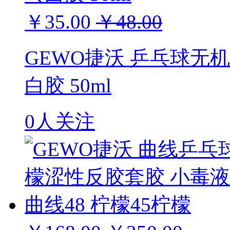
￥35.00
￥48.00
GEWO捷沃 乒乓球无
白胶 50ml
0人关注