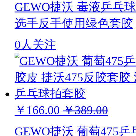
GEWO捷沃 毒液乒乓
选手反手使用绿色套胶
0人关注
￥166.00
￥389.00
GEWO捷沃 葡萄475乒