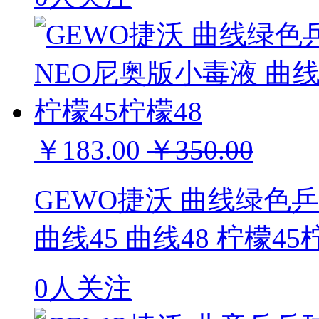
￥183.00
￥350.00
GEWO捷沃 曲线绿色
曲线45 曲线48 柠檬45
0人关注