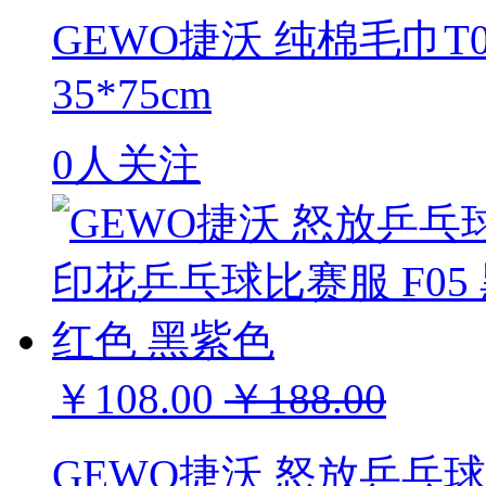
GEWO捷沃 纯棉毛巾T
35*75cm
0人关注
￥108.00
￥188.00
GEWO捷沃 怒放乒乓球