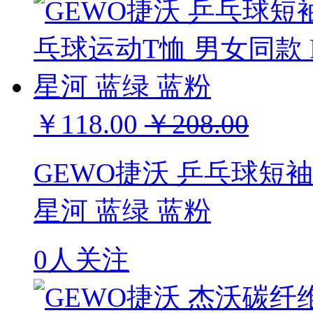
￥118.00
￥208.00
GEWO捷沃 乒乓球短袖
星河 蓝绿 蓝粉
0人关注