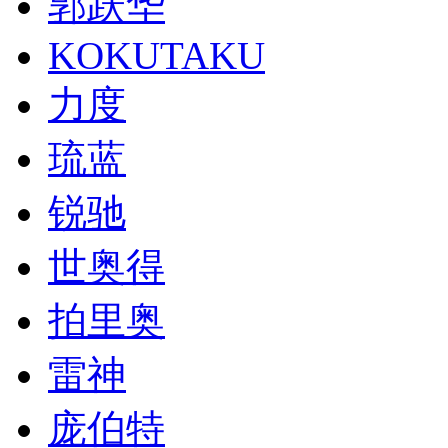
郭跃华
KOKUTAKU
力度
琉蓝
锐驰
世奥得
拍里奥
雷神
庞伯特