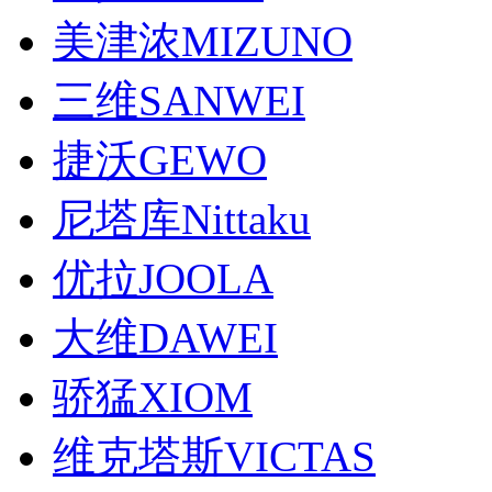
美津浓MIZUNO
三维SANWEI
捷沃GEWO
尼塔库Nittaku
优拉JOOLA
大维DAWEI
骄猛XIOM
维克塔斯VICTAS