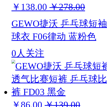
￥138.00
￥278.00
GEWO捷沃 乒乓球短袖
球衣 F06律动 蓝粉色
0人关注
￥86.00
￥139.00