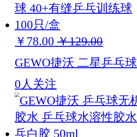
￥78.00
￥129.00
GEWO捷沃 二星乒乓球 
0人关注