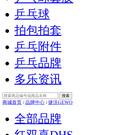
乒乓球
拍包拍套
乒乓附件
乒乓品牌
多乐资讯
商城首页
/
品牌中心
/
捷沃GEWO
全部品牌
红双喜DHS