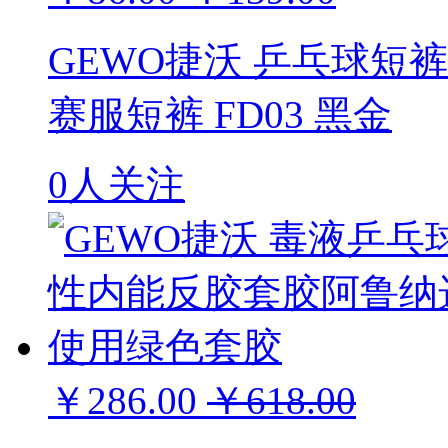
GEWO捷沃 乒乓球短
赛服短裤 FD03 黑金
0人关注
￥286.00
￥618.00