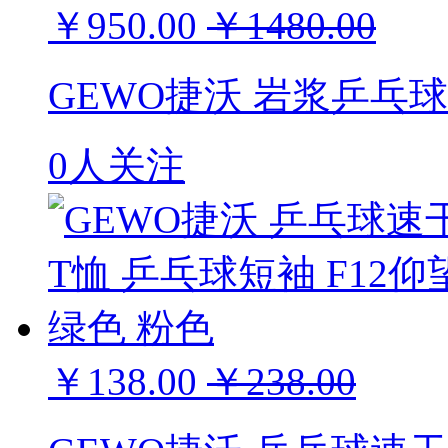
￥950.00
￥1480.00
GEWO捷沃 岩浆乒乓球
0人关注
￥138.00
￥238.00