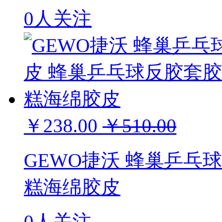
0人关注
￥238.00
￥510.00
GEWO捷沃 蜂巢乒乓
糕海绵胶皮
0人关注