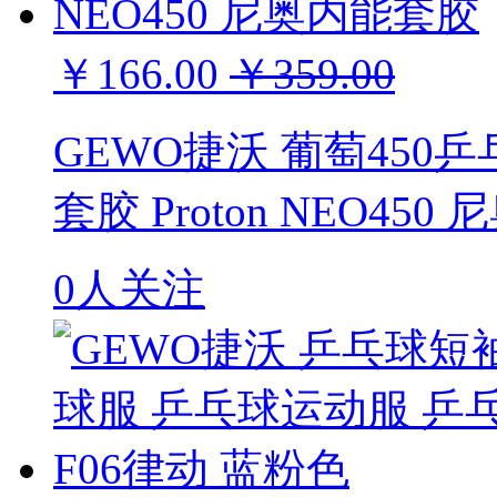
￥166.00
￥359.00
GEWO捷沃 葡萄450
套胶 Proton NEO45
0人关注