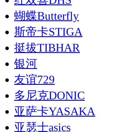
蝴蝶Butterfly
斯帝卡STIGA
挺拔TIBHAR
银河
友谊729
多尼克DONIC
亚萨卡YASAKA
亚瑟士asics