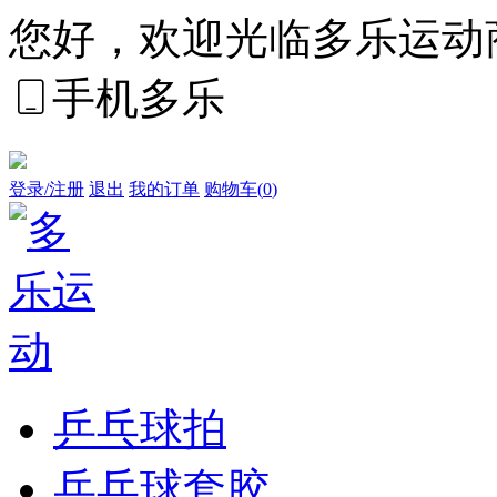
您好，欢迎光临多乐运动
手机多乐
登录/注册
退出
我的订单
购物车(
0
)
乒乓球拍
乒乓球套胶