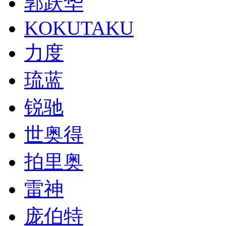
郭跃华
KOKUTAKU
力度
琉蓝
锐驰
世奥得
拍里奥
雷神
庞伯特