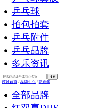
乒乓球
拍包拍套
乒乓附件
乒乓品牌
多乐资讯
商城首页
/
品牌中心
/
郭跃华
全部品牌
红双喜DHS