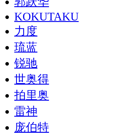
郭跃华
KOKUTAKU
力度
琉蓝
锐驰
世奥得
拍里奥
雷神
庞伯特