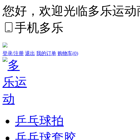
您好，欢迎光临多乐运动
手机多乐
登录/注册
退出
我的订单
购物车(
0
)
乒乓球拍
乒乓球套胶