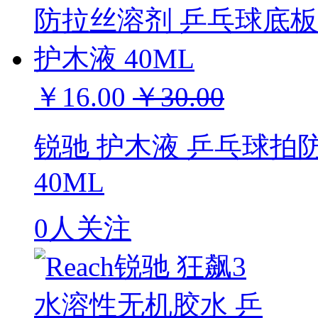
￥16.00
￥30.00
锐驰 护木液 乒乓球拍
40ML
0人关注