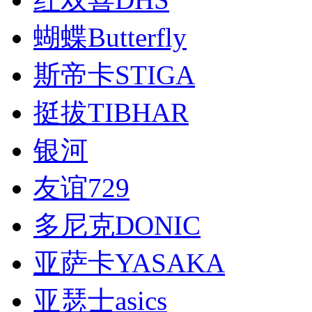
蝴蝶Butterfly
斯帝卡STIGA
挺拔TIBHAR
银河
友谊729
多尼克DONIC
亚萨卡YASAKA
亚瑟士asics