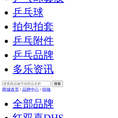
乒乓球
拍包拍套
乒乓附件
乒乓品牌
多乐资讯
商城首页
/
品牌中心
/
锐驰
全部品牌
红双喜DHS