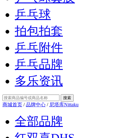
乒乓球
拍包拍套
乒乓附件
乒乓品牌
多乐资讯
商城首页
/
品牌中心
/
尼塔库Nittaku
全部品牌
红双喜DHS