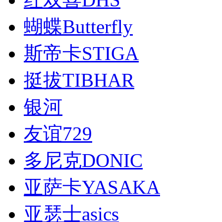
蝴蝶Butterfly
斯帝卡STIGA
挺拔TIBHAR
银河
友谊729
多尼克DONIC
亚萨卡YASAKA
亚瑟士asics