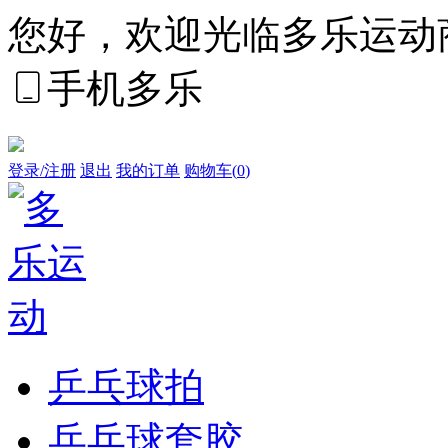
您好，欢迎光临多乐运动
手机多乐
登录/注册
退出
我的订单
购物车(
0
)
乒乓球拍
乒乓球套胶