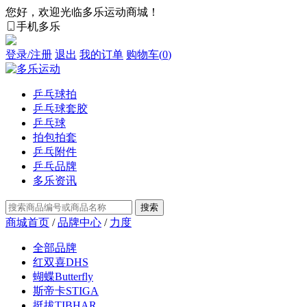
您好，欢迎光临多乐运动商城！
手机多乐
登录/注册
退出
我的订单
购物车(
0
)
乒乓球拍
乒乓球套胶
乒乓球
拍包拍套
乒乓附件
乒乓品牌
多乐资讯
商城首页
/
品牌中心
/
力度
全部品牌
红双喜DHS
蝴蝶Butterfly
斯帝卡STIGA
挺拔TIBHAR