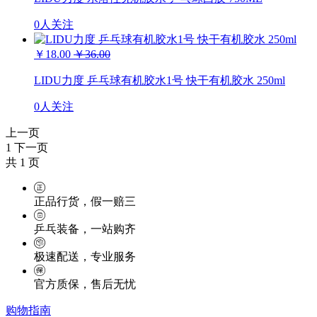
0人关注
￥18.00
￥36.00
LIDU力度 乒乓球有机胶水1号 快干有机胶水 250ml
0人关注
上一页
1
下一页
共
1
页
正品行货，假一赔三
乒乓装备，一站购齐
极速配送，专业服务
官方质保，售后无忧
购物指南