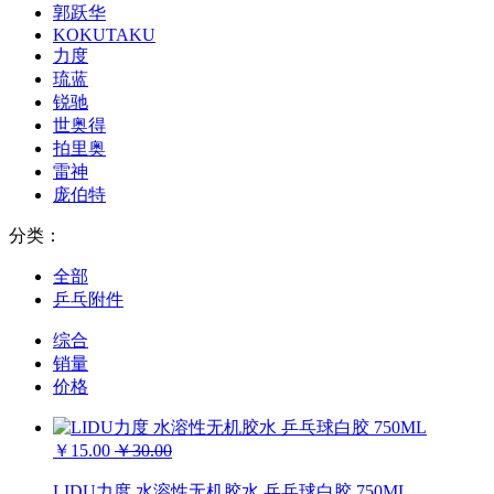
郭跃华
KOKUTAKU
力度
琉蓝
锐驰
世奥得
拍里奥
雷神
庞伯特
分类：
全部
乒乓附件
综合
销量
价格
￥15.00
￥30.00
LIDU力度 水溶性无机胶水 乒乓球白胶 750ML