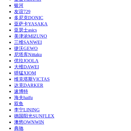
银河
友谊729
多尼克DONIC
亚萨卡YASAKA
亚瑟士asics
美津浓MIZUNO
三维SANWEI
捷沃GEWO
尼塔库Nittaku
优拉JOOLA
大维DAWEI
骄猛XIOM
维克塔斯VICTAS
达克DARKER
速博特
海夫haifu
双鱼
李宁LINING
德国阳光SUNFLEX
澳悠OWNWIN
典驰