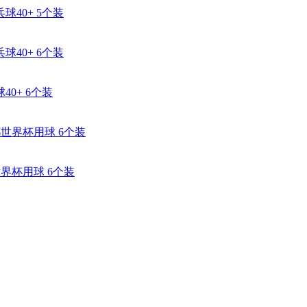
球40+ 5个装
40+ 6个装
世界杯用球 6个装