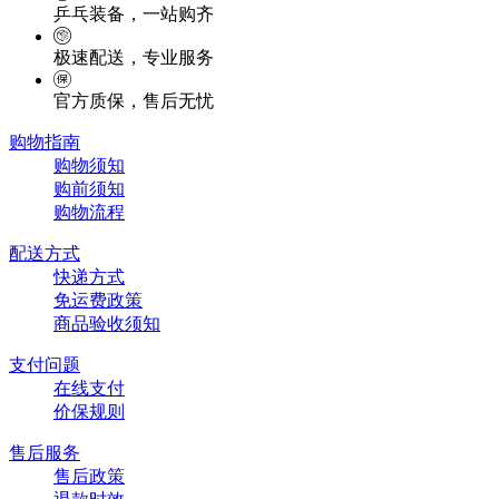
乒乓装备，一站购齐
极速配送，专业服务
官方质保，售后无忧
购物指南
购物须知
购前须知
购物流程
配送方式
快递方式
免运费政策
商品验收须知
支付问题
在线支付
价保规则
售后服务
售后政策