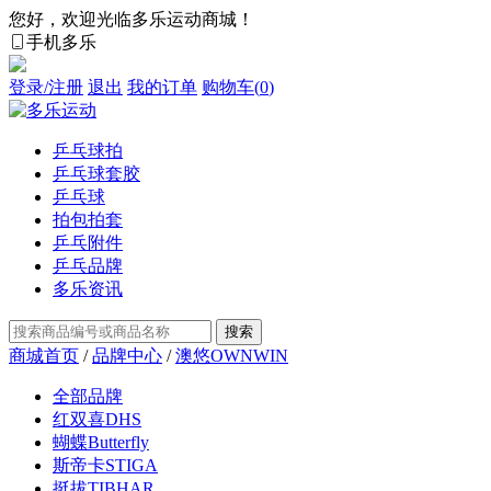
您好，欢迎光临多乐运动商城！
手机多乐
登录/注册
退出
我的订单
购物车(
0
)
乒乓球拍
乒乓球套胶
乒乓球
拍包拍套
乒乓附件
乒乓品牌
多乐资讯
商城首页
/
品牌中心
/
澳悠OWNWIN
全部品牌
红双喜DHS
蝴蝶Butterfly
斯帝卡STIGA
挺拔TIBHAR