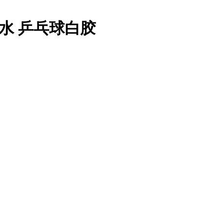
胶水 乒乓球白胶