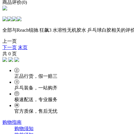
商品评价(0)
全部与Reach锐驰 狂飙3 水溶性无机胶水 乒乓球白胶相关的评价(
上一页
下一页
末页
共
0
页
正品行货，假一赔三
乒乓装备，一站购齐
极速配送，专业服务
官方质保，售后无忧
购物指南
购物须知