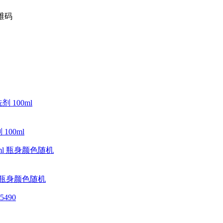
00ml
l 瓶身颜色随机