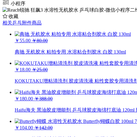
小程序
收藏
相关乒乓附件商品
￥55.00
￥80.00
典驰 无机胶水 粘拍专用 水溶粘合剂胶水 白胶 130ml
￥18.00
￥25.00
KOKUTAKU增粘清洗剂 胶皮清洗液 粘性套胶专用清洗剂 1
￥180.00
￥388.00
Haifu海夫 黑油胶皮增能剂 乒乓球胶皮海绵打底油 120m
￥104.00
￥142.00