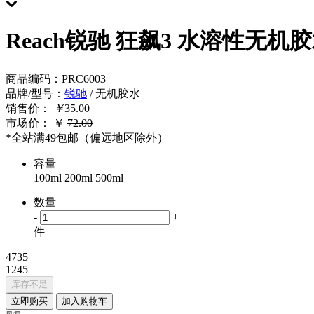
Reach锐驰 狂飙3 水溶性无机
商品编码
：
PRC6003
品牌/型号
：
锐驰
/ 无机胶水
销售价：
￥
35.00
市场价：
￥
72.00
*全站满49包邮（偏远地区除外）
容量
100ml
200ml
500ml
数量
-
+
件
4735
1245
库存不足
立即购买
加入购物车