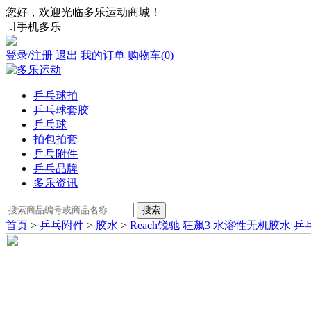
您好，欢迎光临多乐运动商城！
手机多乐
登录/注册
退出
我的订单
购物车(
0
)
乒乓球拍
乒乓球套胶
乒乓球
拍包拍套
乒乓附件
乒乓品牌
多乐资讯
首页
>
乒乓附件
>
胶水
>
Reach锐驰 狂飙3 水溶性无机胶水 