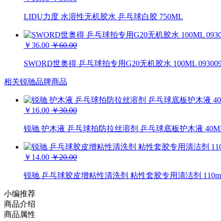
LIDU力度 水溶性无机胶水 乒乓球白胶 750ML
￥36.00
￥60.00
SWORD世奥得 乒乓球拍专用G20无机胶水 100ML 09300
相关锐驰品牌商品
￥16.00
￥30.00
锐驰 护木液 乒乓球拍防拉丝溶剂 乒乓球底板护木液 40M
￥14.00
￥20.00
锐驰 乒乓球胶皮增粘性清洗剂 粘性套胶专用清洁剂 110m
小编推荐
商品介绍
商品属性