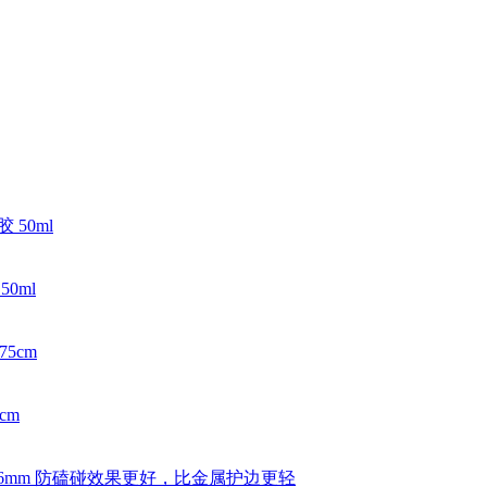
0ml
cm