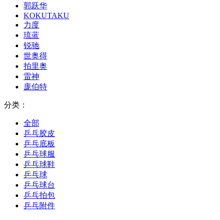
郭跃华
KOKUTAKU
力度
琉蓝
锐驰
世奥得
拍里奥
雷神
庞伯特
分类：
全部
乒乓胶皮
乒乓底板
乒乓球服
乒乓球鞋
乒乓球
乒乓球台
乒乓拍包
乒乓附件