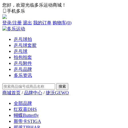
您好，欢迎光临多乐运动商城！
手机多乐
登录/注册
退出
我的订单
购物车(
0
)
乒乓球拍
乒乓球套胶
乒乓球
拍包拍套
乒乓附件
乒乓品牌
多乐资讯
商城首页
/
品牌中心
/
捷沃GEWO
全部品牌
红双喜DHS
蝴蝶Butterfly
斯帝卡STIGA
挺拔TIBHAR