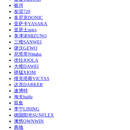
银河
友谊729
多尼克DONIC
亚萨卡YASAKA
亚瑟士asics
美津浓MIZUNO
三维SANWEI
捷沃GEWO
尼塔库Nittaku
优拉JOOLA
大维DAWEI
骄猛XIOM
维克塔斯VICTAS
达克DARKER
速博特
海夫haifu
双鱼
李宁LINING
德国阳光SUNFLEX
澳悠OWNWIN
典驰