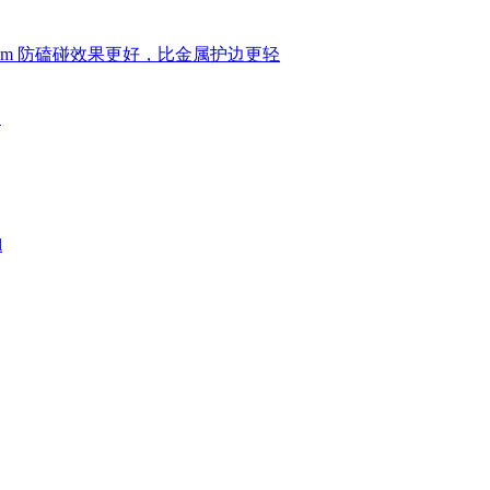
 6mm 防磕碰效果更好，比金属护边更轻