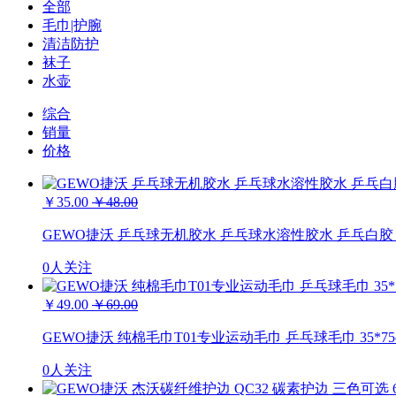
全部
毛巾|护腕
清洁防护
袜子
水壶
综合
销量
价格
￥35.00
￥48.00
GEWO捷沃 乒乓球无机胶水 乒乓球水溶性胶水 乒乓白胶 5
0人关注
￥49.00
￥69.00
GEWO捷沃 纯棉毛巾T01专业运动毛巾 乒乓球毛巾 35*75
0人关注