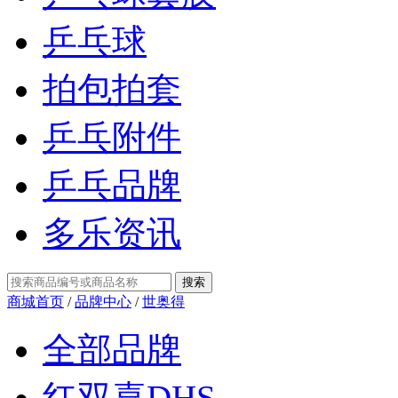
乒乓球
拍包拍套
乒乓附件
乒乓品牌
多乐资讯
商城首页
/
品牌中心
/
世奥得
全部品牌
红双喜DHS