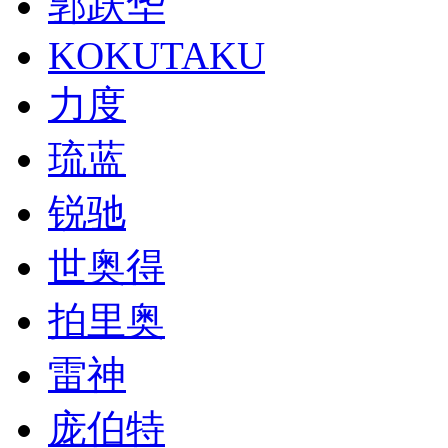
郭跃华
KOKUTAKU
力度
琉蓝
锐驰
世奥得
拍里奥
雷神
庞伯特