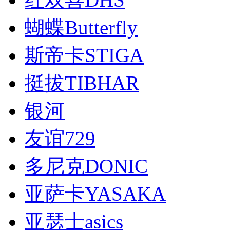
蝴蝶Butterfly
斯帝卡STIGA
挺拔TIBHAR
银河
友谊729
多尼克DONIC
亚萨卡YASAKA
亚瑟士asics