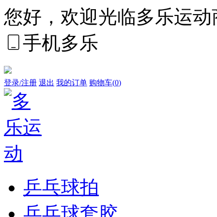
您好，欢迎光临多乐运动
手机多乐
登录/注册
退出
我的订单
购物车(
0
)
乒乓球拍
乒乓球套胶