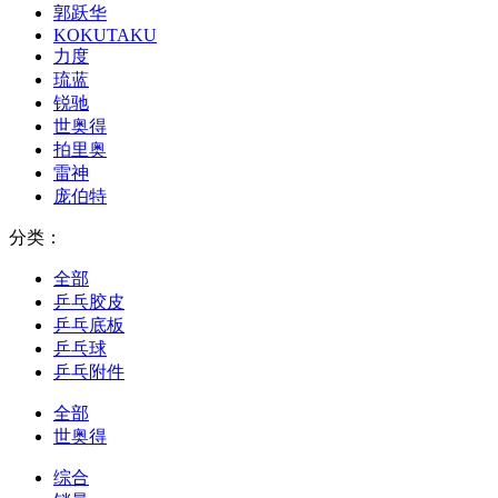
郭跃华
KOKUTAKU
力度
琉蓝
锐驰
世奥得
拍里奥
雷神
庞伯特
分类：
全部
乒乓胶皮
乒乓底板
乒乓球
乒乓附件
全部
世奥得
综合