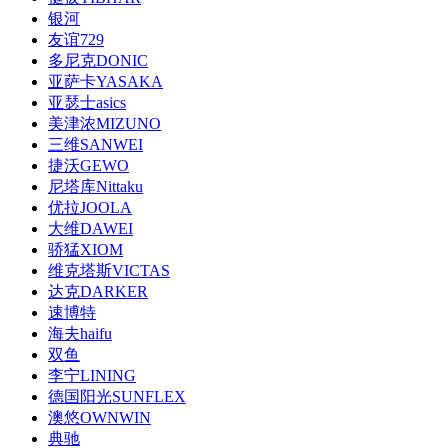
银河
友谊729
多尼克DONIC
亚萨卡YASAKA
亚瑟士asics
美津浓MIZUNO
三维SANWEI
捷沃GEWO
尼塔库Nittaku
优拉JOOLA
大维DAWEI
骄猛XIOM
维克塔斯VICTAS
达克DARKER
速博特
海夫haifu
双鱼
李宁LINING
德国阳光SUNFLEX
澳悠OWNWIN
典驰