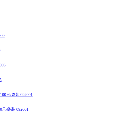
9
3
/袋装 092001