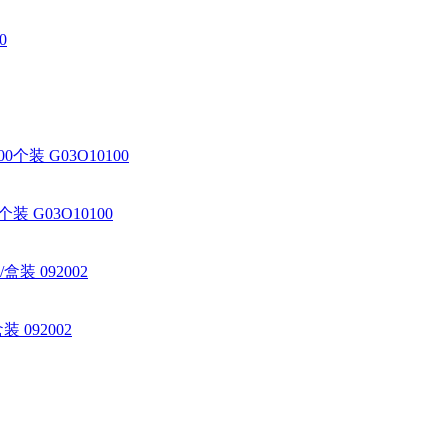
 G03O10100
 092002