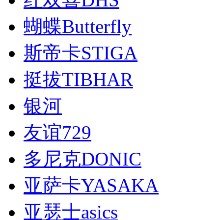
蝴蝶Butterfly
斯帝卡STIGA
挺拔TIBHAR
银河
友谊729
多尼克DONIC
亚萨卡YASAKA
亚瑟士asics