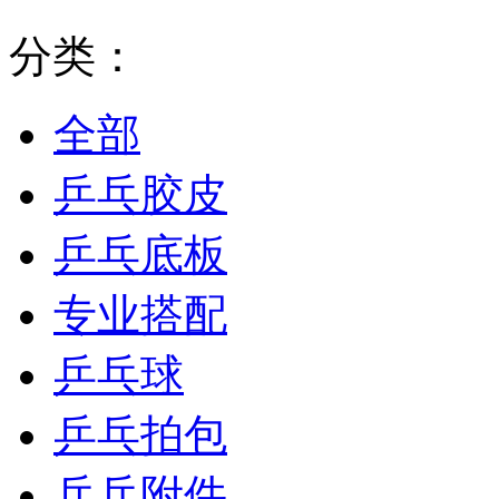
分类：
全部
乒乓胶皮
乒乓底板
专业搭配
乒乓球
乒乓拍包
乒乓附件