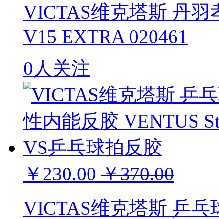
VICTAS维克塔斯 丹羽孝
V15 EXTRA 020461
0人关注
￥230.00
￥370.00
VICTAS维克塔斯 乒乓