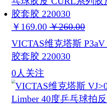
￥169.00
￥260.00
VICTAS维克塔斯 P3
胶套胶 220030
0人关注