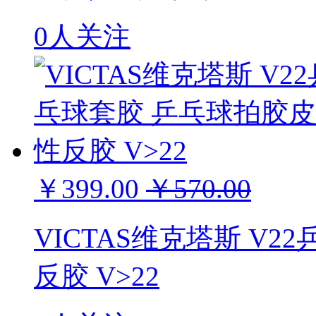
0人关注
￥399.00
￥570.00
VICTAS维克塔斯 V
反胶 V>22