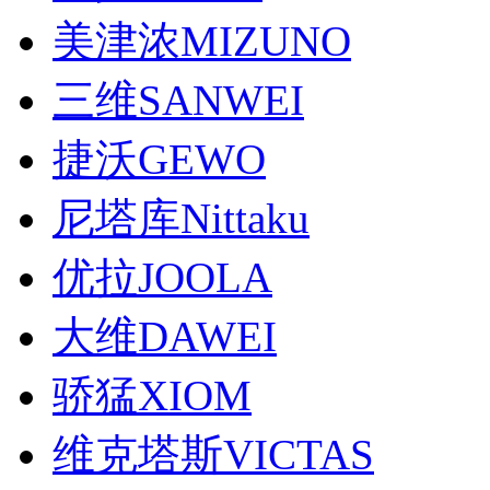
美津浓MIZUNO
三维SANWEI
捷沃GEWO
尼塔库Nittaku
优拉JOOLA
大维DAWEI
骄猛XIOM
维克塔斯VICTAS