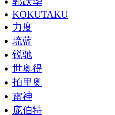
郭跃华
KOKUTAKU
力度
琉蓝
锐驰
世奥得
拍里奥
雷神
庞伯特