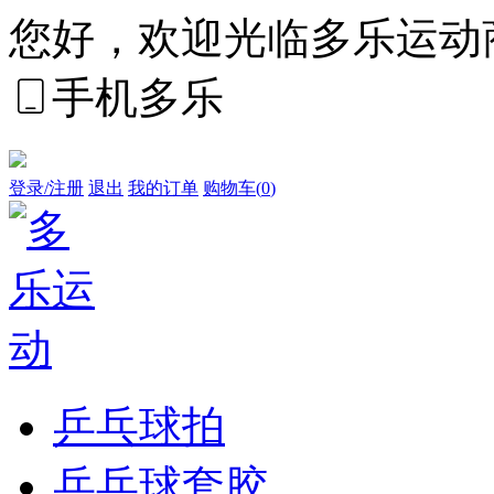
您好，欢迎光临多乐运动
手机多乐
登录/注册
退出
我的订单
购物车(
0
)
乒乓球拍
乒乓球套胶