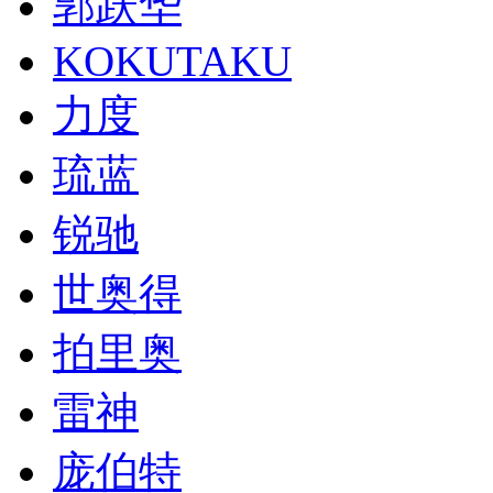
郭跃华
KOKUTAKU
力度
琉蓝
锐驰
世奥得
拍里奥
雷神
庞伯特