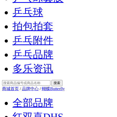
乒乓球
拍包拍套
乒乓附件
乒乓品牌
多乐资讯
商城首页
/
品牌中心
/
蝴蝶Butterfly
全部品牌
红双喜DHS