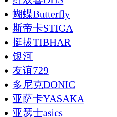
蝴蝶Butterfly
斯帝卡STIGA
挺拔TIBHAR
银河
友谊729
多尼克DONIC
亚萨卡YASAKA
亚瑟士asics