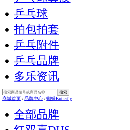
乒乓球
拍包拍套
乒乓附件
乒乓品牌
多乐资讯
商城首页
/
品牌中心
/
蝴蝶Butterfly
全部品牌
红双喜DHS