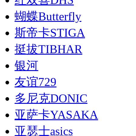
蝴蝶Butterfly
斯帝卡STIGA
挺拔TIBHAR
银河
友谊729
多尼克DONIC
亚萨卡YASAKA
亚瑟士asics