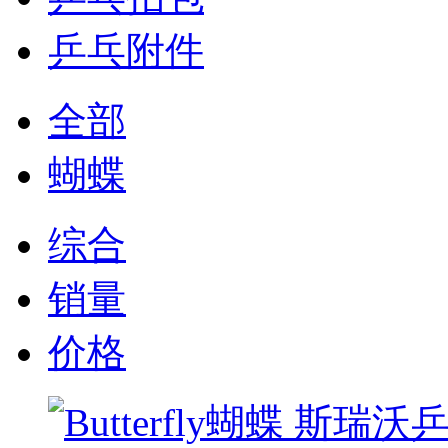
乒乓附件
全部
蝴蝶
综合
销量
价格