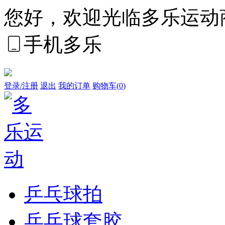
您好，欢迎光临多乐运动
手机多乐
登录/注册
退出
我的订单
购物车(
0
)
乒乓球拍
乒乓球套胶