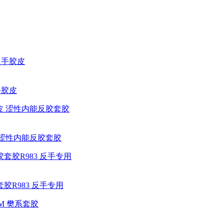
手胶皮
皮 涩性内能反胶套胶
胶R983 反手专用