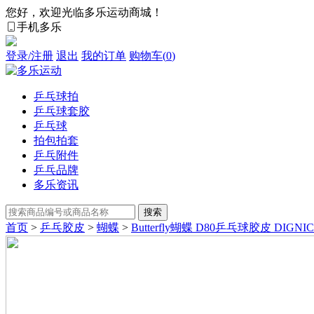
您好，欢迎光临多乐运动商城！
手机多乐
登录/注册
退出
我的订单
购物车(
0
)
乒乓球拍
乒乓球套胶
乒乓球
拍包拍套
乒乓附件
乒乓品牌
多乐资讯
首页
>
乒乓胶皮
>
蝴蝶
>
Butterfly蝴蝶 D80乒乓球胶皮 DIGNI