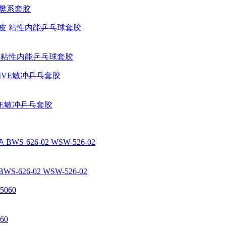
M 樊系套胶
胶皮 粘性内能乒乓球套胶
IVE敏冲乒乓套胶
626-02 WSW-526-02
60