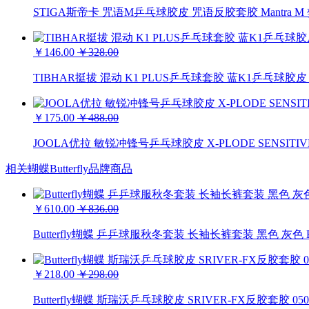
STIGA斯帝卡 咒语M乒乓球胶皮 咒语反胶套胶 Mantra 
￥146.00
￥328.00
TIBHAR挺拔 混动 K1 PLUS乒乓球套胶 蓝K1乒乓球
￥175.00
￥488.00
JOOLA优拉 敏锐冲锋号乒乓球胶皮 X-PLODE SENSIT
相关蝴蝶Butterfly品牌商品
￥610.00
￥836.00
Butterfly蝴蝶 乒乒球服秋冬套装 长袖长裤套装 黑色 灰色 BWS-
￥218.00
￥298.00
Butterfly蝴蝶 斯瑞沃乒乓球胶皮 SRIVER-FX反胶套胶 050