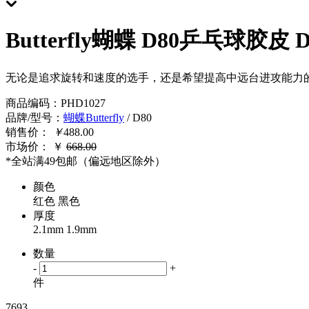
Butterfly蝴蝶 D80乒乓球胶皮 
无论是追求旋转和速度的选手，还是希望提高中远台进攻能力的
商品编码
：
PHD1027
品牌/型号
：
蝴蝶Butterfly
/ D80
销售价：
￥
488.00
市场价：
￥
668.00
*全站满49包邮（偏远地区除外）
颜色
红色
黑色
厚度
2.1mm
1.9mm
数量
-
+
件
7693