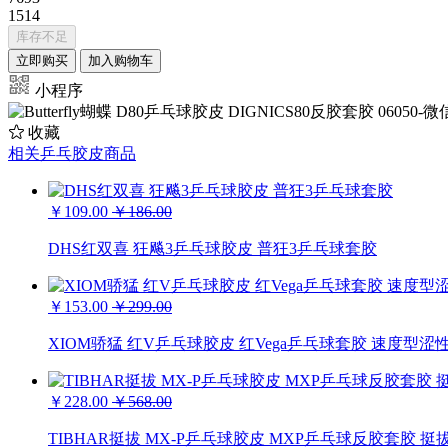
1514
库存不足
立即购买
加入购物车
小程序
收藏
相关乒乓胶皮商品
￥109.00
￥186.00
DHS红双喜 狂飚3乒乓球胶皮 普狂3乒乓球套胶
￥153.00
￥299.00
XIOM骄猛 红V乒乓球胶皮 红Vega乒乓球套胶 速度型涩性内
￥228.00
￥568.00
TIBHAR挺拔 MX-P乒乓球胶皮 MXP乒乓球反胶套胶