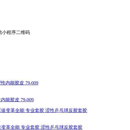
能胶皮 79-009
 挺拔变革全能 专业套胶 涩性乒乓球反胶套胶