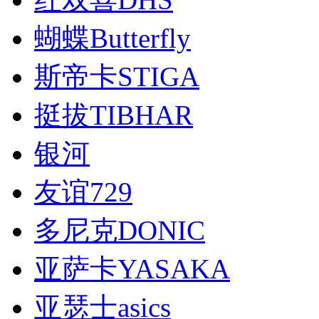
蝴蝶Butterfly
斯帝卡STIGA
挺拔TIBHAR
银河
友谊729
多尼克DONIC
亚萨卡YASAKA
亚瑟士asics