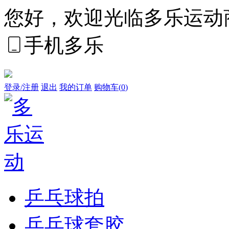
您好，欢迎光临多乐运动
手机多乐
登录/注册
退出
我的订单
购物车(
0
)
乒乓球拍
乒乓球套胶