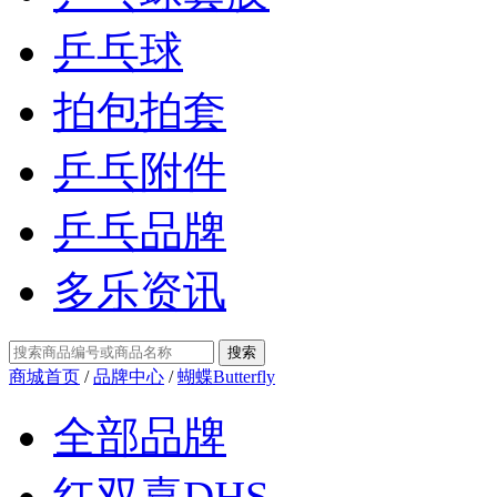
乒乓球
拍包拍套
乒乓附件
乒乓品牌
多乐资讯
商城首页
/
品牌中心
/
蝴蝶Butterfly
全部品牌
红双喜DHS