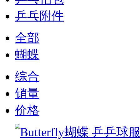
乒乓附件
全部
蝴蝶
综合
销量
价格