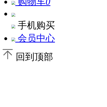
购物车
0
手机购买
会员中心
回到顶部