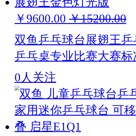
￥9600.00
￥15200.00
双鱼乒乓球台展翅王乒
乒乓桌专业比赛大赛标
0人关注