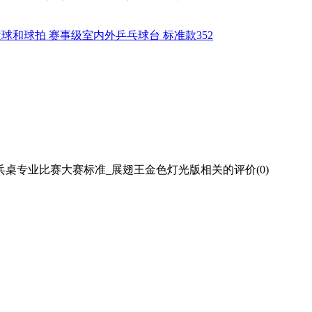
置球和球拍 赛事级室内外乒乓球台 标准款352
桌专业比赛大赛标准_展翅王金色灯光版相关的评价(0)