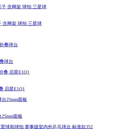
 含网架 球拍 三星球
折叠球台
 启星E1Q1
台25mm面板