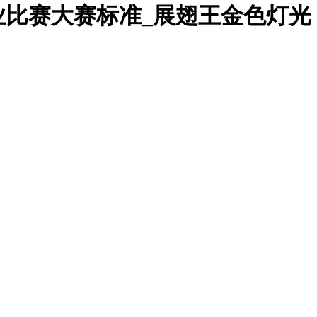
业比赛大赛标准_展翅王金色灯光