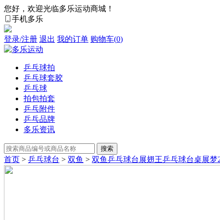
您好，欢迎光临多乐运动商城！
手机多乐
登录/注册
退出
我的订单
购物车(
0
)
乒乓球拍
乒乓球套胶
乒乓球
拍包拍套
乒乓附件
乒乓品牌
多乐资讯
首页
>
乒乓球台
>
双鱼
>
双鱼乒乓球台展翅王乒乓球台桌展梦