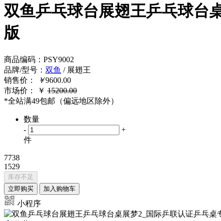
双鱼乒乓球台展翅王乒乓球台桌
版
商品编码
：
PSY9002
品牌/型号
：
双鱼
/ 展翅王
销售价：
￥
9600.00
市场价：
￥
15200.00
*全站满49包邮（偏远地区除外）
数量
-
+
件
7738
1529
库存不足
立即购买
加入购物车
小程序