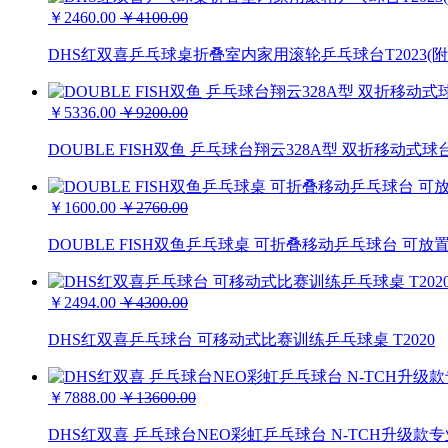
￥2460.00
￥4100.00
DHS红双喜乒乓球桌折叠室内家用滚轮乒乓球台T2023(附
￥5336.00
￥9200.00
DOUBLE FISH双鱼 乒乓球台翔云328A型 双折移动式球
￥1600.00
￥2760.00
DOUBLE FISH双鱼乒乓球桌 可折叠移动乒乓球台 可放
￥2494.00
￥4300.00
DHS红双喜乒乓球台 可移动式比赛训练乒乓球桌 T2020
￥7888.00
￥13600.00
DHS红双喜 乒乓球台NEO彩虹乒乓球台 N-TCH升级款