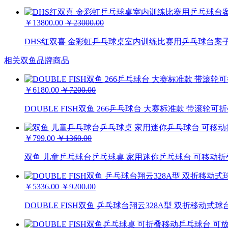
￥13800.00
￥23000.00
DHS红双喜 金彩虹乒乓球桌室内训练比赛用乒乓球台案子
相关双鱼品牌商品
￥6180.00
￥7200.00
DOUBLE FISH双鱼 266乒乓球台 大赛标准款 带滚轮可
￥799.00
￥1360.00
双鱼 儿童乒乓球台乒乓球桌 家用迷你乒乓球台 可移动折叠
￥5336.00
￥9200.00
DOUBLE FISH双鱼 乒乓球台翔云328A型 双折移动式球