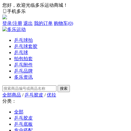
您好，欢迎光临多乐运动商城！
手机多乐
登录/注册
退出
我的订单
购物车(
0
)
乒乓球拍
乒乓球套胶
乒乓球
拍包拍套
乒乓附件
乒乓品牌
多乐资讯
全部商品
/
乒乓胶皮
/
优拉
分类：
全部
乒乓胶皮
乒乓底板
专业搭配