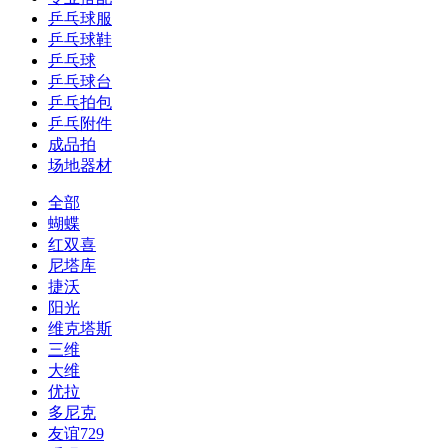
乒乓球服
乒乓球鞋
乒乓球
乒乓球台
乒乓拍包
乒乓附件
成品拍
场地器材
全部
蝴蝶
红双喜
尼塔库
捷沃
阳光
维克塔斯
三维
大维
优拉
多尼克
友谊729