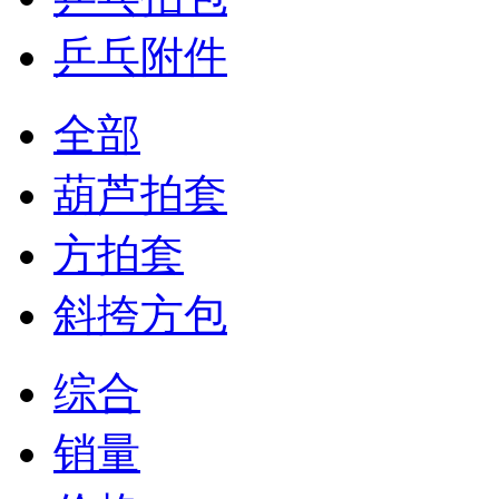
乒乓附件
全部
葫芦拍套
方拍套
斜挎方包
综合
销量