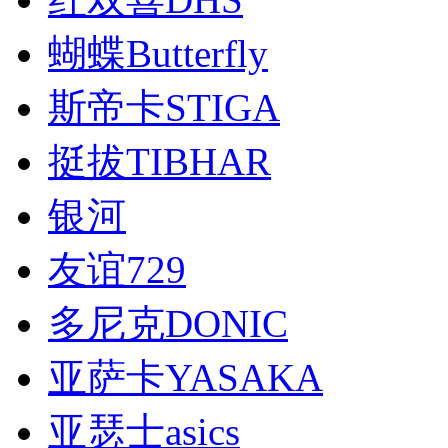
蝴蝶Butterfly
斯帝卡STIGA
挺拔TIBHAR
银河
友谊729
多尼克DONIC
亚萨卡YASAKA
亚瑟士asics