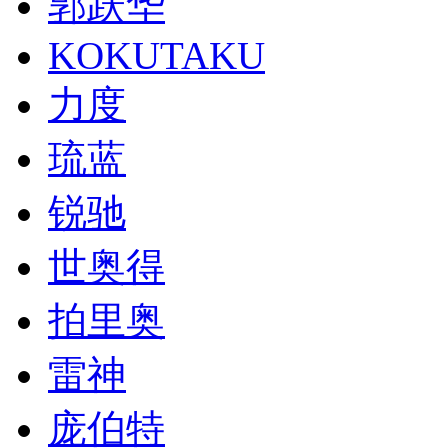
郭跃华
KOKUTAKU
力度
琉蓝
锐驰
世奥得
拍里奥
雷神
庞伯特