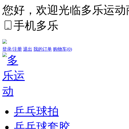
您好，欢迎光临多乐运动
手机多乐
登录/注册
退出
我的订单
购物车(
0
)
乒乓球拍
乒乓球套胶