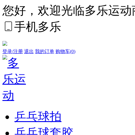
您好，欢迎光临多乐运动
手机多乐
登录/注册
退出
我的订单
购物车(
0
)
乒乓球拍
乒乓球套胶