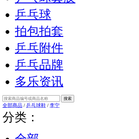
乒乓球
拍包拍套
乒乓附件
乒乓品牌
多乐资讯
全部商品
/
乒乓球鞋
/
李宁
分类：
全部