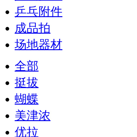
乒乓附件
成品拍
场地器材
全部
挺拔
蝴蝶
美津浓
优拉