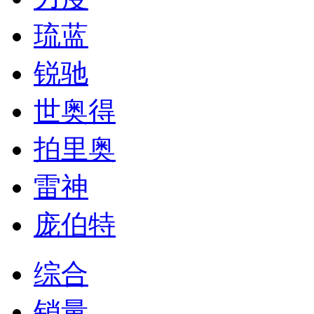
琉蓝
锐驰
世奥得
拍里奥
雷神
庞伯特
综合
销量