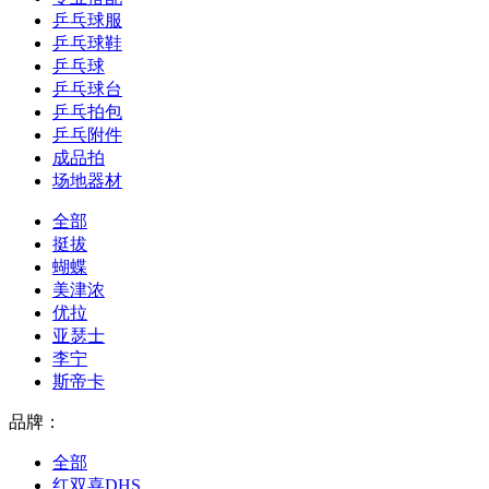
乒乓球服
乒乓球鞋
乒乓球
乒乓球台
乒乓拍包
乒乓附件
成品拍
场地器材
全部
挺拔
蝴蝶
美津浓
优拉
亚瑟士
李宁
斯帝卡
品牌：
全部
红双喜DHS