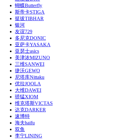
蝴蝶Butterfly
斯帝卡STIGA
挺拔TIBHAR
银河
友谊729
多尼克DONIC
亚萨卡YASAKA
亚瑟士asics
美津浓MIZUNO
三维SANWEI
捷沃GEWO
尼塔库Nittaku
优拉JOOLA
大维DAWEI
骄猛XIOM
维克塔斯VICTAS
达克DARKER
速博特
海夫haifu
双鱼
李宁LINING