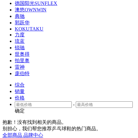
德国阳光SUNFLEX
澳悠OWNWIN
典驰
郭跃华
KOKUTAKU
力度
琉蓝
锐驰
世奥得
拍里奥
雷神
庞伯特
综合
销量
价格
-
确定
抱歉！没有找到相关
的商品。
别担心，我们帮您推荐
乒乓球鞋
的热门商品。
全部商品
品牌中心