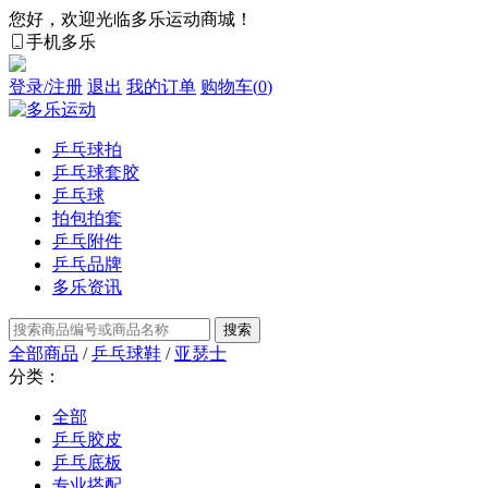
您好，欢迎光临多乐运动商城！
手机多乐
登录/注册
退出
我的订单
购物车(
0
)
乒乓球拍
乒乓球套胶
乒乓球
拍包拍套
乒乓附件
乒乓品牌
多乐资讯
全部商品
/
乒乓球鞋
/
亚瑟士
分类：
全部
乒乓胶皮
乒乓底板
专业搭配