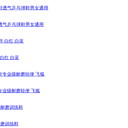
鞋透气乒乓球鞋男女通用
白红 白蓝
专业级耐磨轻便 飞狐
耐磨训练鞋