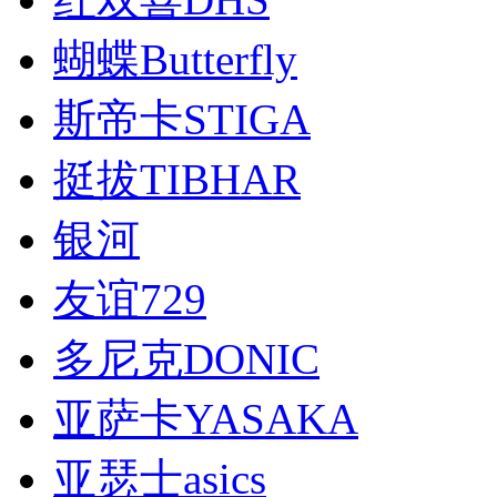
蝴蝶Butterfly
斯帝卡STIGA
挺拔TIBHAR
银河
友谊729
多尼克DONIC
亚萨卡YASAKA
亚瑟士asics