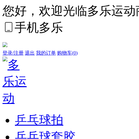
您好，欢迎光临多乐运动
手机多乐
登录/注册
退出
我的订单
购物车(
0
)
乒乓球拍
乒乓球套胶