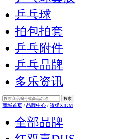
乒乓球
拍包拍套
乒乓附件
乒乓品牌
多乐资讯
商城首页
/
品牌中心
/
骄猛XIOM
全部品牌
红双喜DHS