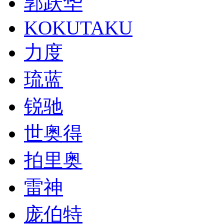
郭跃华
KOKUTAKU
力度
琉蓝
锐驰
世奥得
拍里奥
雷神
庞伯特