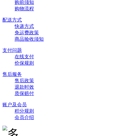
购前须知
购物流程
配送方式
快递方式
免运费政策
商品验收须知
支付问题
在线支付
价保规则
售后服务
售后政策
退款时效
质保赔付
账户及会员
积分规则
会员介绍