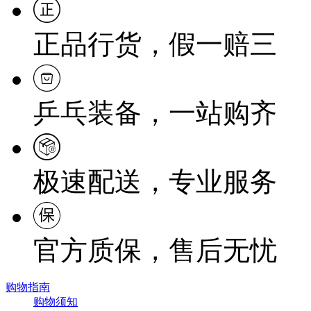
正品行货，假一赔三
乒乓装备，一站购齐
极速配送，专业服务
官方质保，售后无忧
购物指南
购物须知