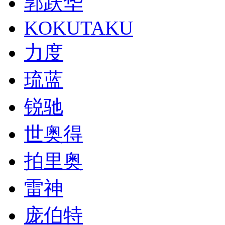
郭跃华
KOKUTAKU
力度
琉蓝
锐驰
世奥得
拍里奥
雷神
庞伯特