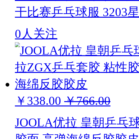
干比赛乒乓球服 3203
0人关注
￥338.00
￥766.00
JOOLA优拉 皇朝乒乓