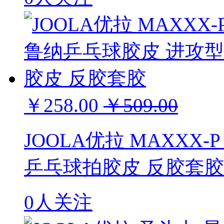
￥258.00
￥509.00
JOOLA优拉 MAXXX
乒乓球拍胶皮 反胶套胶
0人关注