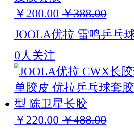
￥200.00
￥388.00
JOOLA优拉 雷鸣乒乓
0人关注
￥220.00
￥488.00