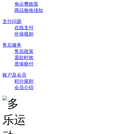
免运费政策
商品验收须知
支付问题
在线支付
价保规则
售后服务
售后政策
退款时效
质保赔付
账户及会员
积分规则
会员介绍