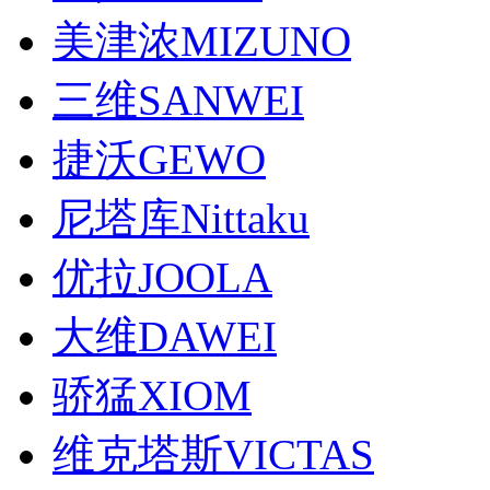
美津浓MIZUNO
三维SANWEI
捷沃GEWO
尼塔库Nittaku
优拉JOOLA
大维DAWEI
骄猛XIOM
维克塔斯VICTAS