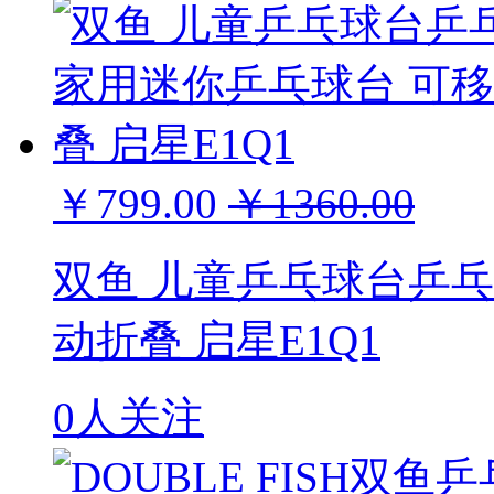
￥799.00
￥1360.00
双鱼 儿童乒乓球台乒乓
动折叠 启星E1Q1
0人关注