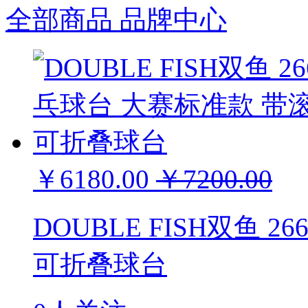
全部商品
品牌中心
￥6180.00
￥7200.00
DOUBLE FISH双鱼
可折叠球台