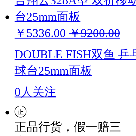
￥5336.00
￥9200.00
DOUBLE FISH双鱼
球台25mm面板
0人关注
正品行货，假一赔三