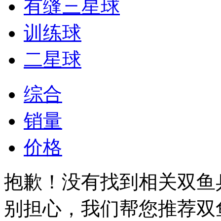
有缝三星球
训练球
二星球
综合
销量
价格
抱歉！没有找到相关
双鱼
别担心，我们帮您推荐
双