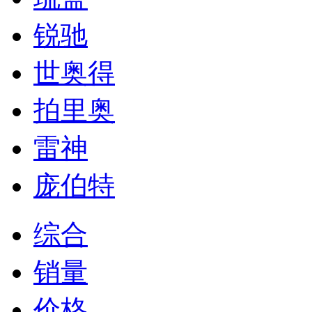
锐驰
世奥得
拍里奥
雷神
庞伯特
综合
销量
价格