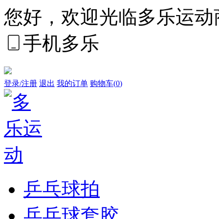
您好，欢迎光临多乐运动
手机多乐
登录/注册
退出
我的订单
购物车(
0
)
乒乓球拍
乒乓球套胶