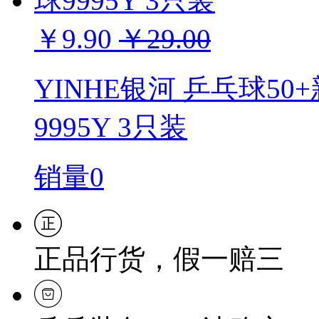
￥9.90
￥29.00
YINHE银河 乒乓球5
9995Y 3只装
销量0
正品行货，假一赔三