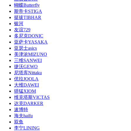
蝴蝶Butterfly
斯帝卡STIGA
挺拔TIBHAR
银河
友谊729
多尼克DONIC
亚萨卡YASAKA
亚瑟士asics
美津浓MIZUNO
三维SANWEI
捷沃GEWO
尼塔库Nittaku
优拉JOOLA
大维DAWEI
骄猛XIOM
维克塔斯VICTAS
达克DARKER
速博特
海夫haifu
双鱼
李宁LINING