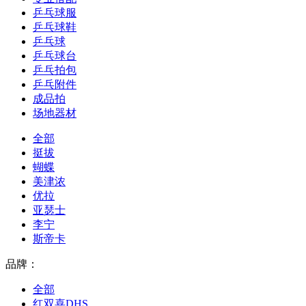
乒乓球服
乒乓球鞋
乒乓球
乒乓球台
乒乓拍包
乒乓附件
成品拍
场地器材
全部
挺拔
蝴蝶
美津浓
优拉
亚瑟士
李宁
斯帝卡
品牌：
全部
红双喜DHS