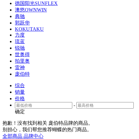
德国阳光SUNFLEX
澳悠OWNWIN
典驰
郭跃华
KOKUTAKU
力度
琉蓝
锐驰
世奥得
拍里奥
雷神
庞伯特
综合
销量
价格
-
确定
抱歉！没有找到相关
庞伯特品牌
的商品。
别担心，我们帮您推荐
蝴蝶
的热门商品。
全部商品
品牌中心