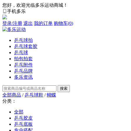
您好，欢迎光临多乐运动商城！
手机多乐
登录/注册
退出
我的订单
购物车(
0
)
乒乓球拍
乒乓球套胶
乒乓球
拍包拍套
乒乓附件
乒乓品牌
多乐资讯
全部商品
/
乒乓球鞋
/
蝴蝶
分类：
全部
乒乓胶皮
乒乓底板
专业搭配