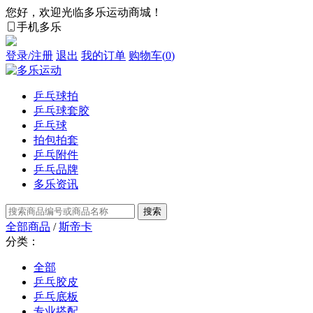
您好，欢迎光临多乐运动商城！
手机多乐
登录/注册
退出
我的订单
购物车(
0
)
乒乓球拍
乒乓球套胶
乒乓球
拍包拍套
乒乓附件
乒乓品牌
多乐资讯
全部商品
/
斯帝卡
分类：
全部
乒乓胶皮
乒乓底板
专业搭配