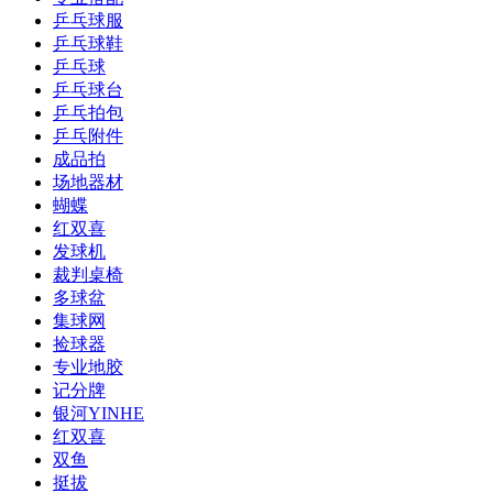
乒乓球服
乒乓球鞋
乒乓球
乒乓球台
乒乓拍包
乒乓附件
成品拍
场地器材
蝴蝶
红双喜
发球机
裁判桌椅
多球盆
集球网
捡球器
专业地胶
记分牌
银河YINHE
红双喜
双鱼
挺拔