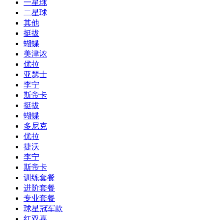
一星球
二星球
其他
挺拔
蝴蝶
美津浓
优拉
亚瑟士
李宁
斯帝卡
挺拔
蝴蝶
多尼克
优拉
捷沃
李宁
斯帝卡
训练套餐
进阶套餐
专业套餐
球星冠军款
红双喜