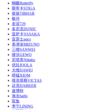
蝴蝶Butterfly
斯帝卡STIGA
挺拔TIBHAR
银河
友谊729
多尼克DONIC
亚萨卡YASAKA
亚瑟士asics
美津浓MIZUNO
三维SANWEI
捷沃GEWO
尼塔库Nittaku
优拉JOOLA
大维DAWEI
骄猛XIOM
维克塔斯VICTAS
达克DARKER
速博特
海夫haifu
双鱼
李宁LINING