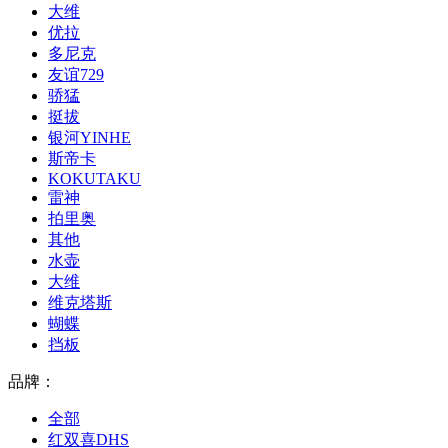
大维
优拉
多尼克
友谊729
骄猛
挺拔
银河YINHE
斯帝卡
KOKUTAKU
雷神
拍里奥
其他
水壶
大维
维克塔斯
蝴蝶
挡板
品牌：
全部
红双喜DHS