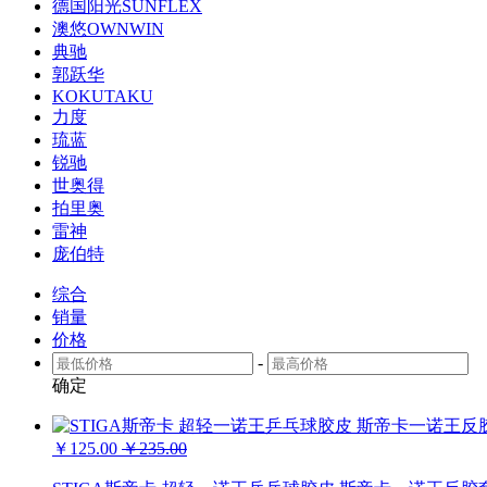
德国阳光SUNFLEX
澳悠OWNWIN
典驰
郭跃华
KOKUTAKU
力度
琉蓝
锐驰
世奥得
拍里奥
雷神
庞伯特
综合
销量
价格
-
确定
￥125.00
￥235.00