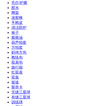
毛巾|护腕
胶水
网架
滚胶棒
手柄皮
清洁防护
袜子
膨胀油
葫芦拍套
方拍套
斜挎方包
教练包
双肩包
旅行箱
红双喜
双鱼
挺拔
斯帝卡
无缝三星球
有缝三星球
训练球