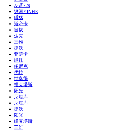
友谊729
银河YINHE
骄猛
斯帝卡
挺拔
达克
三维
捷沃
亚萨卡
蝴蝶
多尼克
优拉
世奥得
维克塔斯
阳光
尼塔库
尼塔库
捷沃
阳光
维克塔斯
三维