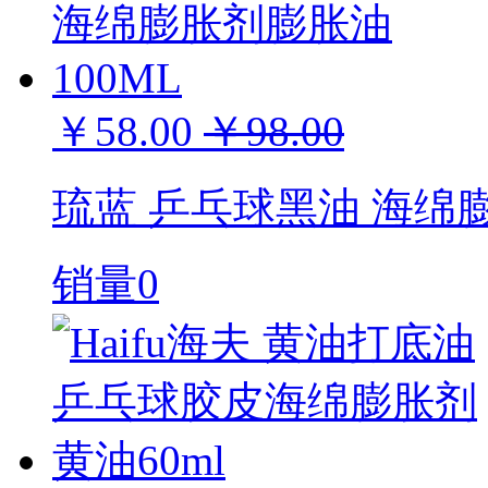
￥58.00
￥98.00
琉蓝 乒乓球黑油 海绵膨
销量0