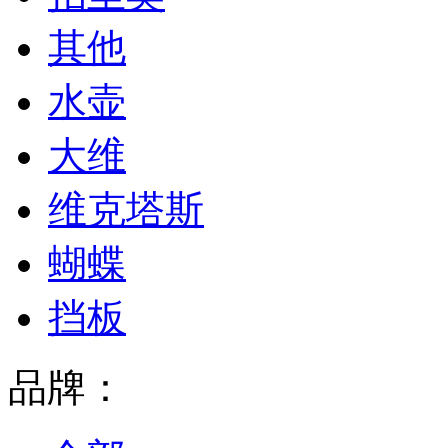
其他
水壶
大维
维克塔斯
蝴蝶
挡板
品牌：