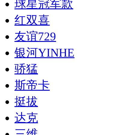
球星冠军款
红双喜
友谊729
银河YINHE
骄猛
斯帝卡
挺拔
达克
三维