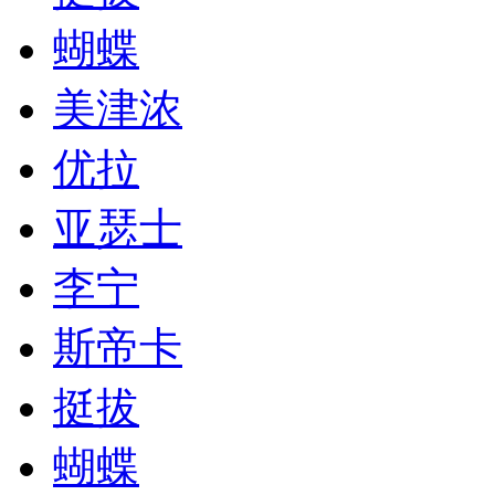
蝴蝶
美津浓
优拉
亚瑟士
李宁
斯帝卡
挺拔
蝴蝶