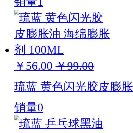
销量1
￥56.00
￥99.00
琉蓝 黄色闪光胶皮膨胀油
销量0