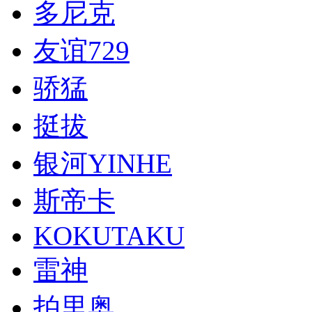
多尼克
友谊729
骄猛
挺拔
银河YINHE
斯帝卡
KOKUTAKU
雷神
拍里奥