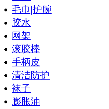
毛巾|护腕
胶水
网架
滚胶棒
手柄皮
清洁防护
袜子
膨胀油