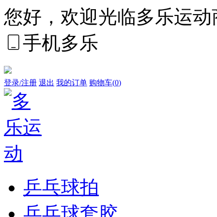
您好，欢迎光临多乐运动
手机多乐
登录/注册
退出
我的订单
购物车(
0
)
乒乓球拍
乒乓球套胶