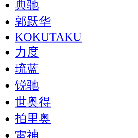
典驰
郭跃华
KOKUTAKU
力度
琉蓝
锐驰
世奥得
拍里奥
雷神