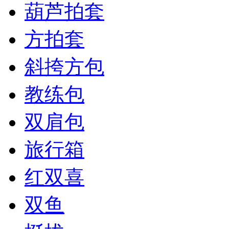
葫芦拍套
方拍套
斜挎方包
教练包
双肩包
旅行箱
红双喜
双鱼