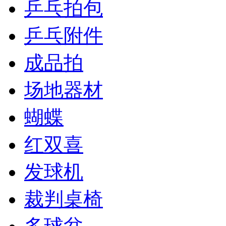
乒乓拍包
乒乓附件
成品拍
场地器材
蝴蝶
红双喜
发球机
裁判桌椅