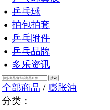
乒乓球
拍包拍套
乒乓附件
乒乓品牌
多乐资讯
全部商品
/
膨胀油
分类：