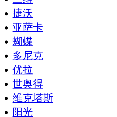
捷沃
亚萨卡
蝴蝶
多尼克
优拉
世奥得
维克塔斯
阳光