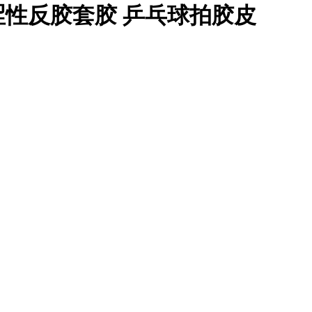
能涩性反胶套胶 乒乓球拍胶皮