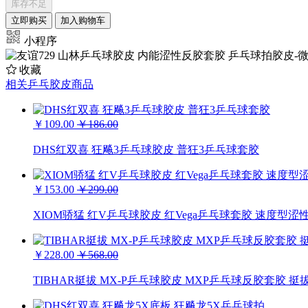
库存不足
立即购买
加入购物车
小程序
收藏
相关乒乓胶皮商品
￥109.00
￥186.00
DHS红双喜 狂飚3乒乓球胶皮 普狂3乒乓球套胶
￥153.00
￥299.00
XIOM骄猛 红V乒乓球胶皮 红Vega乒乓球套胶 速度型涩性内
￥228.00
￥568.00
TIBHAR挺拔 MX-P乒乓球胶皮 MXP乒乓球反胶套胶