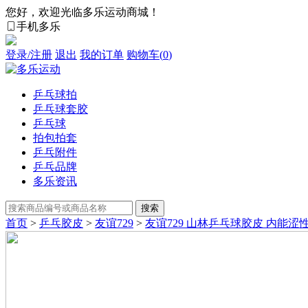
您好，欢迎光临多乐运动商城！
手机多乐
登录/注册
退出
我的订单
购物车(
0
)
乒乓球拍
乒乓球套胶
乒乓球
拍包拍套
乒乓附件
乒乓品牌
多乐资讯
首页
>
乒乓胶皮
>
友谊729
>
友谊729 山林乒乓球胶皮 内能涩