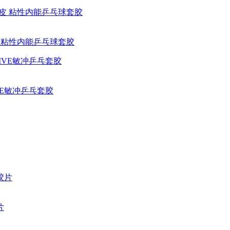
胶皮 粘性内能乒乓球套胶
IVE敏冲乒乓套胶
片