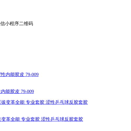
能胶皮 79-009
 挺拔变革全能 专业套胶 涩性乒乓球反胶套胶