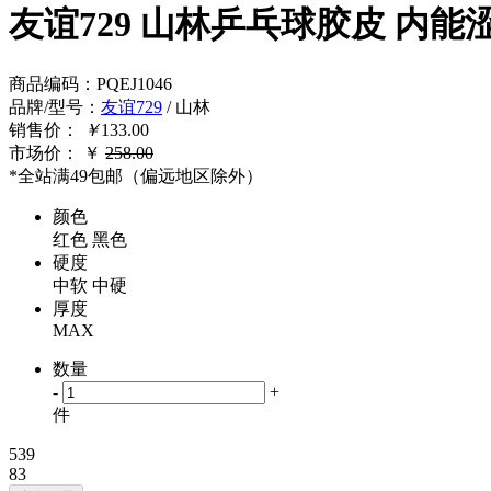
友谊729 山林乒乓球胶皮 内
商品编码
：
PQEJ1046
品牌/型号
：
友谊729
/ 山林
销售价：
￥
133.00
市场价：
￥
258.00
*全站满49包邮（偏远地区除外）
颜色
红色
黑色
硬度
中软
中硬
厚度
MAX
数量
-
+
件
539
83