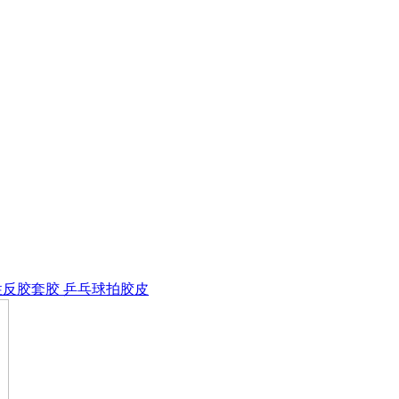
性反胶套胶 乒乓球拍胶皮