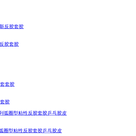
型新反胶套胶
套套胶
系列弧圈型粘性反胶套胶乒乓胶皮