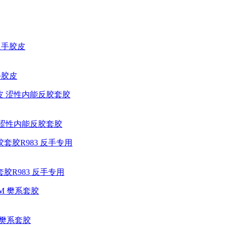
手胶皮
皮 涩性内能反胶套胶
胶R983 反手专用
M 樊系套胶