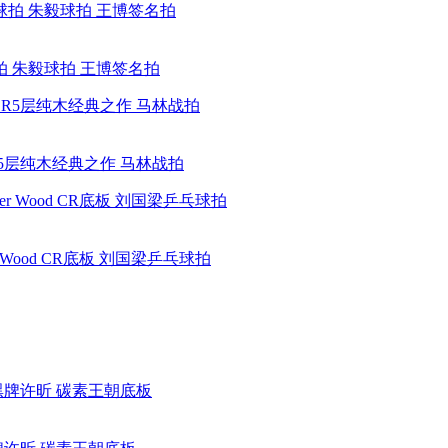
球拍 朱毅球拍 王博签名拍
ER5层纯木经典之作 马林战拍
r Wood CR底板 刘国梁乒乓球拍