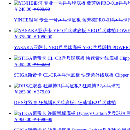
￥248.00
￥600.00
YINHE银河 专业一号乒乓球底板 蓝芳碳PRO-01#乒乓
￥378.00
￥1080.00
YASAKA亚萨卡 YEO乒乓球底板 YEO乒乓球拍 POW
￥395.00
￥650.00
STIGA斯帝卡 CL-CR乒乓球底板 快速紫外线底板 Clippe
￥263.00
￥375.00
DHS红双喜 狂飙博B乒乓底板2 狂飚博B2乒乓球拍
￥960.00
￥1580.00