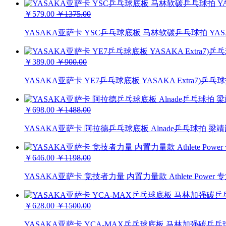
￥579.00
￥1375.00
YASAKA亚萨卡 YSC乒乓球底板 马林软碳乒乓球拍 YASAKA M
￥389.00
￥900.00
YASAKA亚萨卡 YE7乒乓球底板 YASAKA Extra7)乒乓
￥698.00
￥1488.00
YASAKA亚萨卡 阿拉德乒乓球底板 Alnade乒乓球拍 梁
￥646.00
￥1198.00
YASAKA亚萨卡 竞技者力量 内置力量款 Athlete Pow
￥628.00
￥1500.00
YASAKA亚萨卡 YCA-MAX乒乓球底板 马林加强碳乒乓