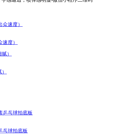
出众速度）
腻）
素乒乓球拍底板