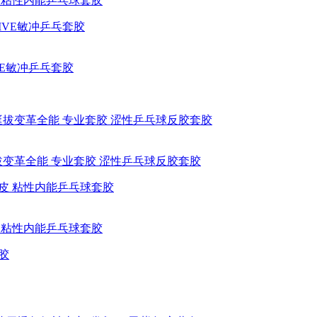
胶皮 粘性内能乒乓球套胶
IVE敏冲乒乓套胶
 挺拔变革全能 专业套胶 涩性乒乓球反胶套胶
胶皮 粘性内能乒乓球套胶