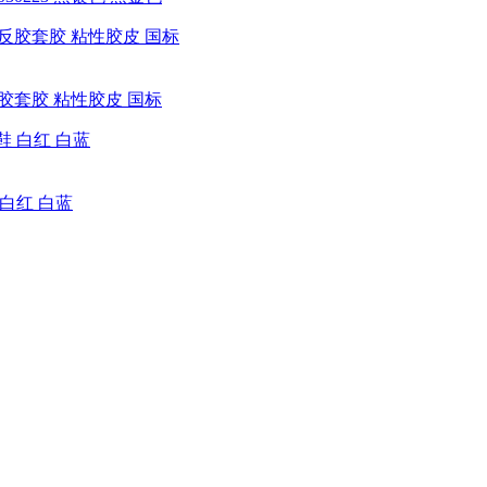
反胶套胶 粘性胶皮 国标
白红 白蓝