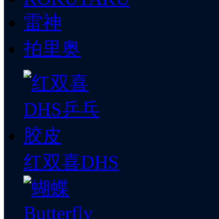
雷神
拍里奥
红双喜DHS