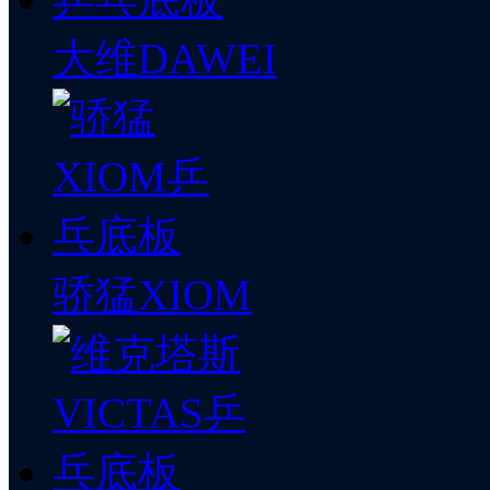
大维DAWEI
骄猛XIOM