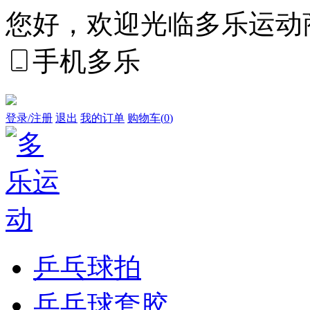
您好，欢迎光临多乐运动
手机多乐
登录/注册
退出
我的订单
购物车(
0
)
乒乓球拍
乒乓球套胶