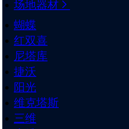
场地器材
蝴蝶
红双喜
尼塔库
捷沃
阳光
维克塔斯
三维