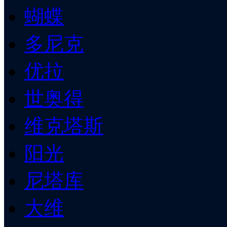
蝴蝶
多尼克
优拉
世奥得
维克塔斯
阳光
尼塔库
大维