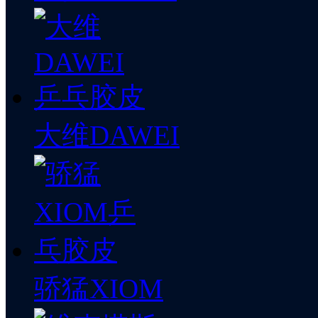
大维DAWEI
骄猛XIOM